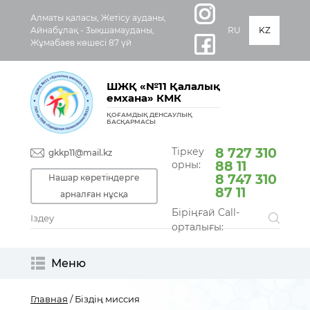
Алматы қаласы, Жетісу ауданы,
Айнабұлақ - 3ықшамауданы,
RU
KZ
Жұмабаев көшесі 87 үй
ШЖҚ «№11 Қалалық
емхана» КМК
ҚОҒАМДЫҚ ДЕНСАУЛЫҚ
БАСҚАРМАСЫ
Тіркеу
8 727 310
gkkp11@mail.kz
орны:
88 11
8 747 310
Нашар көретіндерге
87 11
арналған нұсқа
Біріңғай Call-
орталығы:
Меню
Главная
/ Біздің миссия