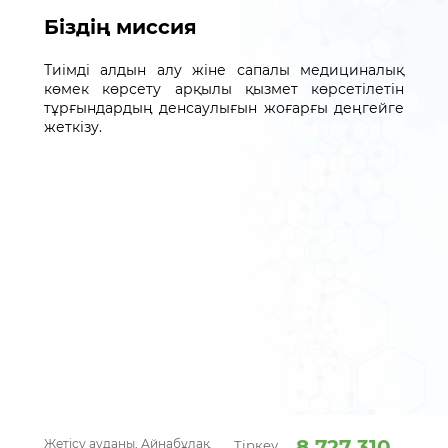
Біздің миссия
Тиімді алдын алу жіне сапалы медициналық
көмек көрсету арқылы қызмет көрсетілетін
тұрғындардың денсаулығын жоғарғы деңгейге
жеткізу.
8 727 310
Жетісу ауданы, Айнабұлақ
Тіркеу