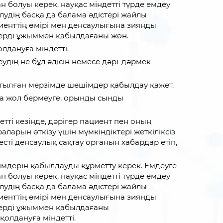
н болуы керек, науқас міндетті түрде емдеу
лудің басқа да балама әдістері жайлы
циенттің өмірі мен денсаулығына зиянды
дерді ұжыммен қабылдағаны жөн.
дануға міндетті.
дің не бұл әдісін немесе дәрі-дәрмек
атылған мерзімде шешімдер қабылдау қажет.
уға жол бермеуге, орынды сынды
ті кезінде, дәрігер пациент пен оның
аларын өткізу үшін мүмкіндіктері жеткіліксіз
сті денсаулық сақтау органын хабардар етіп,
імдерін қабылдауды құрметту керек. Емдеуге
н болуы керек, науқас міндетті түрде емдеу
лудің басқа да балама әдістері жайлы
циенттің өмірі мен денсаулығына зиянды
дерді ұжыммен қабылдағаны
олдануға міндетті.