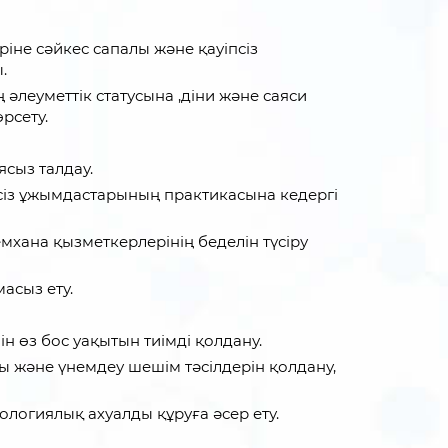
ріне сәйкес сапалы және қауіпсіз
.
 әлеуметтік статусына ,діни және саяси
рсету.
сыз талдау.
іпсіз ұжымдастарының практикасына кедергі
мхана қызметкерлерінің беделін түсіру
асыз ету.
ін өз бос уақытын тиімді қолдану.
ы және үнемдеу шешім тәсілдерін қолдану,
логиялық ахуалды құруға әсер ету.