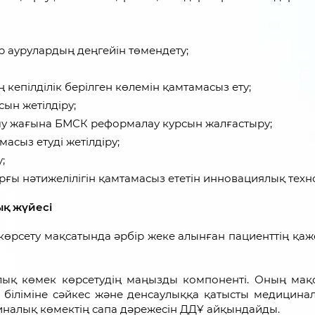
 аурулардың деңгейін төмендету;
кепілділік берілген көлемін қамтамасыз ету;
ын жетілдіру;
өшу жағына БМСК реформалау курсын жалғастыру;
сыз етуді жетілдіру;
;
ғы нәтижелілігін қамтамасыз ететін инновациялық техн
қ жүйесі
көрсету мақсатында әрбір жеке алынған пациенттің қаже
ық көмек көрсетудің маңызды компоненті. Оның мақс
и біліміне сәйкес және денсаулыққа қатысты медицин
циналық көмектің сапа дәрежесін ДДҰ айқындайды.