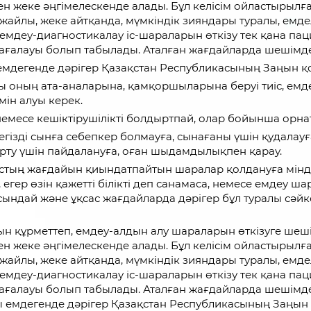
пен жеке әңгімелескенде алады. Бұл келісім ойластырылға
жайлы, жеке айтқанда, мүмкіндік зияндары туралы, емде
з емдеу-диагностикалау іс-шараларын өткізу тек қана па
бағалауы болып табылады. Аталған жағдайларда шешім
мдегенде дәрігер Қазақстан Республикасының Заңын қол
 оның ата-аналарына, қамқоршыларына беруі тиіс, емдеу
ін алуы керек.
емесе кешіктірушілікті болдыртпай, олар бойынша орн
негізді сынға себепкер болмауға, сынағаны үшін қудала
арту үшін пайдалануға, оған шыдамдылықпен қарау.
тың жағдайын қиындатпайтын шаралар қолдануға міндет
егер өзін қажетті білікті деп санамаса, немесе емдеу шар
сындай және ұқсас жағдайларда дәрігер бұл туралы сәйке
ғын құрметтеп, емдеу-алдын алу шараларын өткізуге шеш
пен жеке әңгімелескенде алады. Бұл келісім ойластырылға
жайлы, жеке айтқанда, мүмкіндік зияндары туралы, емде
з емдеу-диагностикалау іс-шараларын өткізу тек қана па
бағалауы болып табылады. Аталған жағдайларда шешім
 емдегенде дәрігер Қазақстан Республикасының Заңын қ