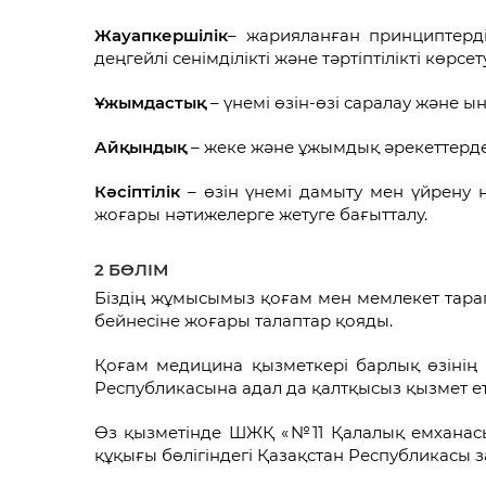
Жауапкершілік
– жарияланған принциптерд
деңгейлі сенімділікті және тәртіптілікті көрсету
Ұжымдастық
– үнемі өзін-өзі саралау және ы
Айқындық
– жеке және ұжымдық әрекеттерде ә
Кәсіптілік
– өзін үнемі дамыту мен үйрену н
жоғары нәтижелерге жетуге бағытталу.
2 БӨЛІМ
Біздің жұмысымыз қоғам мен мемлекет тара
бейнесіне жоғары талаптар қояды.
Қоғам медицина қызметкері барлық өзінің к
Республикасына адал да қалтқысыз қызмет ете
Өз қызметінде ШЖҚ «№11 Қалалық емханас
құқығы бөлігіндегі Қазақстан Республикасы