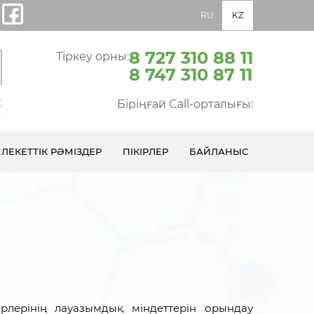
RU
KZ
8 727 310 88 11
Тіркеу орны:
8 747 310 87 11
Біріңғай Call-орталығы:
ЛЕКЕТТІК РӘМІЗДЕР
ПІКІРЛЕР
БАЙЛАНЫС
рлерінің лауазымдық міндеттерін орындау