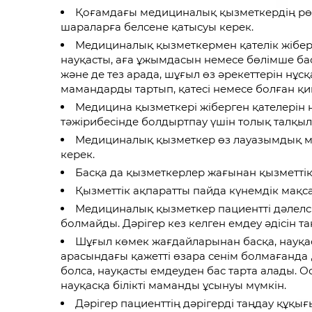
Қоғамдағы медициналық қызметкердің рөлін
шараларға белсене қатысуы керек.
Медициналық қызметкермен қателік жібер
науқасты, аға ұжымдасын немесе бөлімше бас
және де тез арада, шұғыл өз әрекеттерін нұс
мамандарды тартып, қатесі немесе болған қ
Медицина қызметкері жіберген қателерін
тәжірибесінде болдыртпау үшін толық талқыла
Медициналық қызметкер өз лауазымдық мі
керек.
Басқа да қызметкерлер жағынан қызметтік
Қызметтік ақпаратты пайда күнемдік мақс
Медициналық қызметкер пациентті дәлелсіз
болмайды. Дәрігер кез келген емдеу әдісін та
Шұғыл көмек жағдайларынан басқа, науқас
арасындағы қажетті өзара сенім болмағанда , 
болса, науқасты емдеуден бас тарта алады. О
науқасқа білікті маманды ұсынуы мүмкін.
Дәрігер пациенттің дәрігерді таңдау құқы