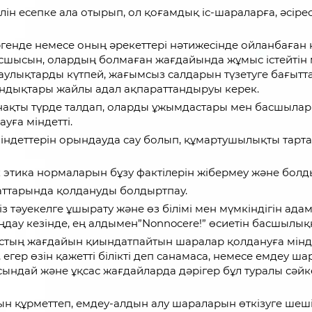
 есепке ала отырып, ол қоғамдық іс-шараларға, әсіресе
генде немесе оның әрекеттері нәтижесінде ойланбаған 
шысын, олардың болмаған жағдайында жұмыс істейтін мек
қаулықтарды күтпей, жағымсыз салдарын түзетуге бағытта
индықтары жайлы адал ақпараттандыруы керек.
 нақты түрде талдап, оларды ұжымдастары мен басшылар
уға міндетті.
ндеттерін орындауда сау болып, құмартушылықты тартат
 этика нормаларын бұзу фактілерін жібермеу және болд
аттарында қолдануды болдыртпау.
 тәуекелге ұшырату және өз білімі мен мүмкіндігін ада
ңдау кезінде, ең алдымен”Nonnocere!” өсиетін басшылыққа
тың жағдайын қиындатпайтын шаралар қолдануға міндет
егер өзін қажетті білікті деп санамаса, немесе емдеу шар
сындай және ұқсас жағдайларда дәрігер бұл туралы сәйке
ғын құрметтеп, емдеу-алдын алу шараларын өткізуге шеш