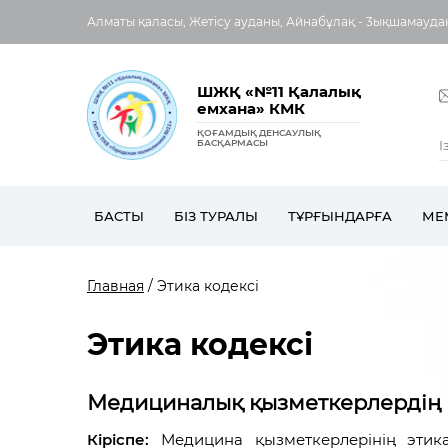
Алматы қаласы, Жетісу ауданы, Айнабұлақ - 3ықшамауда
ШЖҚ «№11 Қалалық
емхана» КМК
ҚОҒАМДЫҚ ДЕНСАУЛЫҚ
БАСҚАРМАСЫ
БАСТЫ
БІЗ ТУРАЛЫ
ТҰРҒЫНДАРҒА
МЕ
Главная
/ Этика кодексі
Этика кодексі
Медициналық қызметкерлердің к
Кіріспе:
Медицина қызметкерлерінің этик