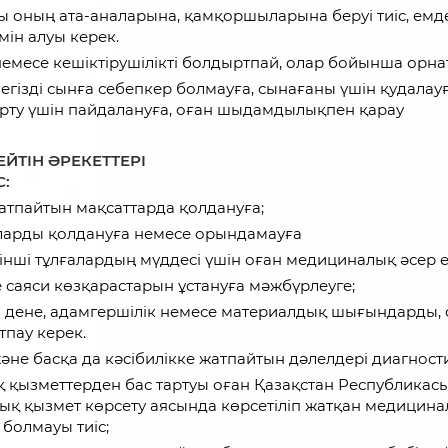
 оның ата-аналарына, қамқоршыларына беруі тиіс, емдеу
ін алуы керек.
емесе кешіктірушілікті болдыртпай, олар бойынша орн
негізді сынға себепкер болмауға, сынағаны үшін қудала
сарту үшін пайдалануға, оған шыдамдылықпен қарау
ЙТІН ӘРЕКЕТТЕРІ
:
жатпайтын мақсаттарда қолдануға;
аларды қолдануға немесе орындамауға
інші тұлғалардың мүддесі үшін оған медициналық әсер ет
 саяси көзқарастарын ұстануға мәжбүрлеуге;
з дене, адамгершілік немесе материалдық шығындарды, 
тпау керек.
е басқа да кәсібилікке жатпайтын дәлелдері диагностик
 қызметтерден бас тартуы оған Қазақстан Республикас
ық қызмет көрсету аясында көрсетіліп жатқан медицинал
 болмауы тиіс;