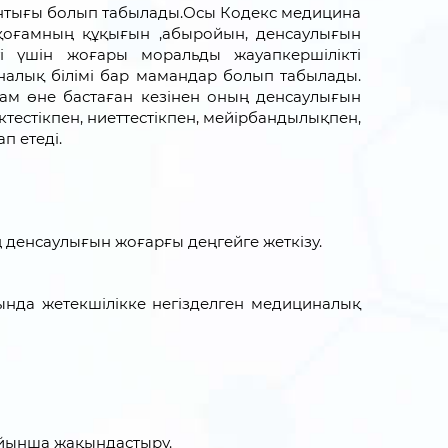
ынтығы болып табылады.Осы Кодекс медицина
 қоғамның құқығын ,абыройын, денсаулығын
і үшін жоғары моральды жауапкершілікті
налық білімі бар мамандар болып табылады.
дам өне бастаған кезінен оның денсаулығын
ктестікпен, ниеттестікпен, мейірбандылықпен,
п етеді.
 денсаулығын жоғарғы деңгейге жеткізу.
ында жетекшілікке негізделген медициналық
ойынша жақындастыру.