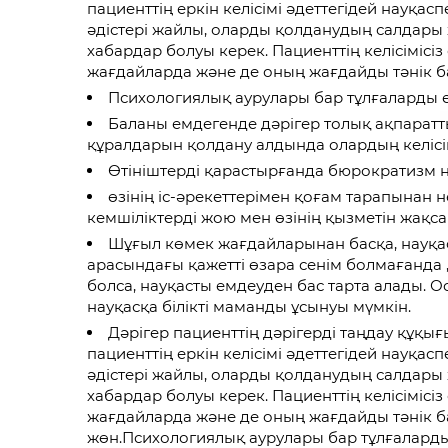
пациенттің еркін келісімі әдеттегідей науқас
әдістері жайлы, оларды қолданудың салдары 
хабардар болуы керек. Пациенттің келісімісі
жағдайларда және де оның жағдайды тәнік 
Психологиялық аурулары бар тұлғаларды е
Баланы емдегенде дәрігер толық ақпаратты
құралдарын қолдану алдында олардың келісім
Өтініштерді қарастырғанда бюрократизм н
өзінің іс-әрекеттерімен қоғам тарапынан 
кемшіліктерді жою мен өзінің қызметін жақс
Шұғыл көмек жағдайларынан басқа, науқас
арасындағы қажетті өзара сенім болмағанда , 
болса, науқасты емдеуден бас тарта алады. О
науқасқа білікті маманды ұсынуы мүмкін.
Дәрігер пациенттің дәрігерді таңдау құқы
пациенттің еркін келісімі әдеттегідей науқас
әдістері жайлы, оларды қолданудың салдары 
хабардар болуы керек. Пациенттің келісімісі
жағдайларда және де оның жағдайды тәнік 
жөн.Психологиялық аурулары бар тұлғаларды