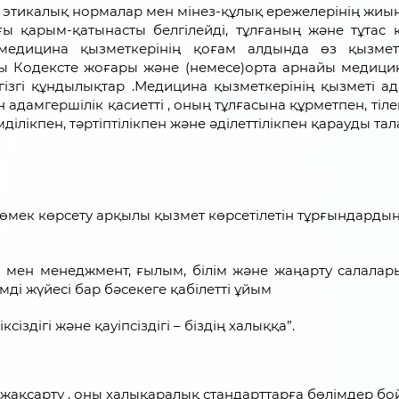
н этикалық нормалар мен мінез-құлық ережелерінің жи
ғы қарым-қатынасты белгілейді, тұлғаның және тұтас
медицина қызметкерінің қоғам алдында өз қызмет
ы Кодексте жоғары және (немесе)орта арнайы медици
гізгі құндылықтар .Медицина қызметкерінің қызметі а
 адамгершілік қасиетті , оның тұлғасына құрметпен, тіле
ілікпен, тәртіптілікпен және әділеттілікпен қарауды тала
өмек көрсету арқылы қызмет көрсетілетін тұрғындардың
ы мен менеджмент, ғылым, білім және жаңарту салалар
мді жүйесі бар бәсекеге қабілетті ұйым
ксіздігі және қауіпсіздігі – біздің халыққа”.
н жақсарту , оны халықаралық стандарттарға бөлімдер б