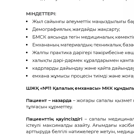
МІНДЕТТЕРІ:
Жыл сайынғы әлеуметтік маңыздылығы бар
Демографиялық жағдайды жақсарту;
БМСК аясында тегін медициналық көмектің 
Емхананың материалдық-техникалық базас
Жалпы практика дәрігері тәжірибесіне к
халықты дәрі-дәрмек құралдарымен қамтама
кадрларды дайындау және қайта дайындау
емхана жұмысы процесін тиімді және жоғар
ШЖҚ «№11 Қалалық емханасы» МКК құндылы
Пациент – назарда
– жоғары сапалы қызмет 
тұлғасын құрметтеу.
Пациенттің қауіпсіздігі
– сапалы медицинал
істеулі максималды азайту. Ағымдағы кәсіб
арттыруда белгілі нәтижелерге жетуін, меди