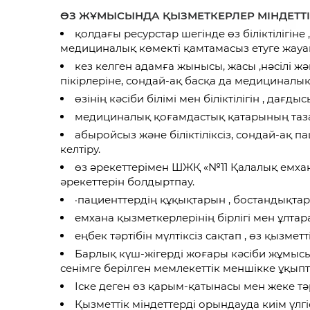
ӨЗ ЖҰМЫСЫНДА ҚЫЗМЕТКЕРЛЕР МІНДЕТТІ
қолдағы ресурстар шегінде өз біліктілігін
медициналық көмекті қамтамасыз етуге жауап
кез келген адамға жынысы, жасы ,нәсілі ж
пікірлеріне, сондай-ақ басқа да медициналы
өзінің кәсіби білімі мен біліктілігін , дағ
медициналық қоғамдастық қатарының таза б
абыройсыз және біліктіліксіз, сондай-ақ п
келтіру.
өз әрекеттерімен ШЖҚ «№11 Қалалық емхана
әрекеттерін болдыртпау.
·пациенттердің құқықтарын , бостандықта
емхана қызметкерлерінің бірлігі мен ұлтар
еңбек тәртібін мүлтіксіз сақтап , өз қызме
Барлық күш-жігерді жоғары кәсіби жұмысы 
сенімге берілген мемлекеттік меншікке ұқыпт
Іске деген өз қарым-қатынасы мен жеке т
Қызметтік міндеттерді орындауда киім үлгісі