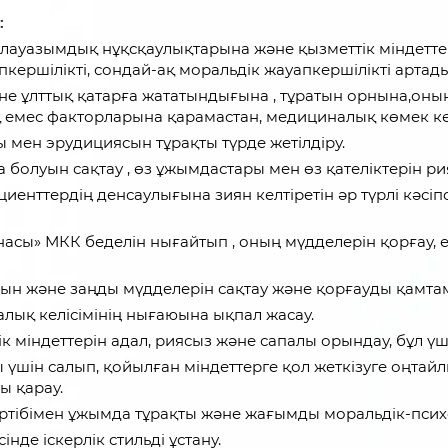
:
е ,лауазымдық нұқсқаулықтарына және қызметтік міндетте
кершілікті, сондай-ақ моральдік жауапкершілікті артады
әне ұлттық қатарға жататындығына , тұратын орнына,оның
қ емес факторларына қарамастан, медициналық көмек кө
дысы мен эрудициясын тұрақты түрде жетілдіру.
олуын сақтау , өз ұжымдастары мен өз қателіктерін рия
ациенттердің денсаулығына зиян келтіретін әр түрлі кәс
сы» МКК беделін нығайтып , оның мүдделерін қорғау, е
рын және заңды мүдделерін сақтау және қорғауды қамтам
алық келісімінің нығаюына ықпал жасау.
ттік міндеттерін адал, риясыз және сапалы орындау, бұл үш
үшін салып, қойылған міндеттерге қол жеткізуге оңтайл
ы қарау.
әртібімен ұжымда тұрақты және жағымды моральдік-психо
нде іскерлік стильді ұстану.