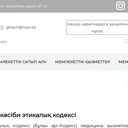
ны, Жұмабаев көшесі 87 үй
Нашар көретіндерге арналған
gkkp11@mail.kz
нұсқа
МЛЕКЕТТІК САТЫП АЛУ
МЕМЛЕКЕТТІК ҚЫЗМЕТТЕР
МЕМ
әсіби этикалық кодексі
алық кодексі (бұлан әрі-Кодекс) медицина қызметке