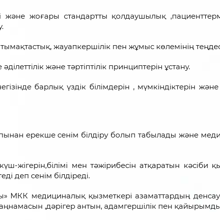
і және жоғары стандартты қолдаушылық ,пациентте
.
нтымақтастық, жауапкершілік пен жұмыс көлемінің теңдесті
ділеттілік және тәртіптілік принциптерін ұстану.
егізінде барлық үздік білімдерін , мүмкіндіктерін және
пынан ерекше сенім білдіру болып табылады және мед
үш-жігерін,білімі мен тәжірибесін атқаратын кәсіби қ
ді деп сенім білдіреді.
ы» МКК медициналық қызметкері азаматтардың денсау
 заңнамасын ,дәрігер антын, адамгершілік пен қайырым