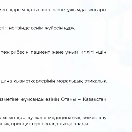
рмен қарым-қатынаста және ұжымда жоғары
гі негізінде сенім жүйесін құру.
 тәжірибесін пациент және ұжым игілігі үшін
ицина қызметкерлерінің моральдық-этикалық
ызметіне жұмсайды,өзінің Отаны – Қазақстан
лығын қорғау және медициналық көмек алу
дылық принциптерін қолданысқа алады.