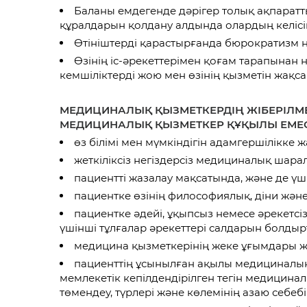
Баланы емдегенде дәрігер толық ақпаратты
құралдарын қолдану алдында олардың келісім
Өтініштерді қарастырғанда бюрократизм н
Өзінің іс-әрекеттерімен қоғам тарапынан 
кемшіліктерді жою мен өзінің қызметін жақ
МЕДИЦИНАЛЫҚ ҚЫЗМЕТКЕРДІҢ ЖІБЕРІЛМЕ
МЕДИЦИНАЛЫҚ ҚЫЗМЕТКЕР ҚҰҚЫЛЫ ЕМЕС
өз білімі мен мүмкіндігін адамгершілікке 
жеткіліксіз негіздерсіз медициналық шар
пациентті жазалау мақсатында, және де үш
пациентке өзінің философиялық, діни және
пациентке әдейі, ұқыпсыз немесе әрекетсі
үшінші тұлғалар әрекеттері салдарын болдыр
медицина қызметкерінің жеке ұғымдары жән
пациенттің ұсынылған ақылы медициналық
мемлекетік кепілдендірілген тегін медицинал
төмендеу, түрлері және көлемінің азаю себебі