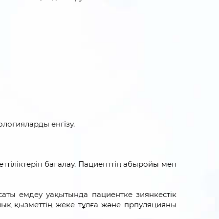
ологияларды енгізу.
ттіліктерін бағалау. Пациенттің абыройы мен
аты емдеу уақытында пациентке зиянкестік
алық қызметтің жеке тұлға және прпуляцияны