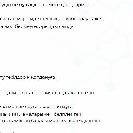
дің не бұл әдісін немесе дәрі-дәрмек
атылған мерзімде шешімдер қабылдау қажет.
уға жол бермеуге, орынды сынды
у тәсілдерін қолдануға;
сондай-ақ аталған зияндарды келтіретін
а мен емдеуге әсерін тигізуге;
ының заңнамаларымен белгіленген,
ық көмектің сапасы мен қол жетімділігінің