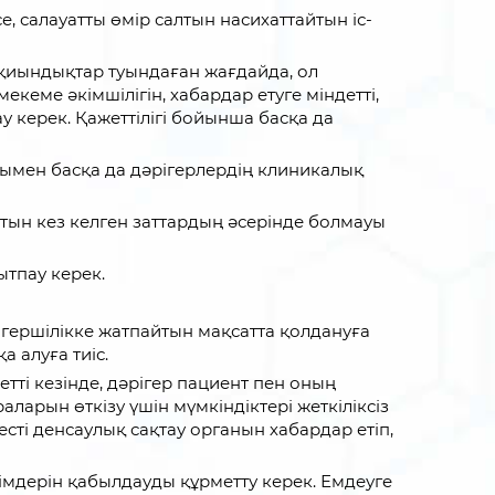
, салауатты өмір салтын насихаттайтын іс-
қиындықтар туындаған жағдайда, ол
еме әкімшілігін, хабардар етуге міндетті,
у керек. Қажеттілігі бойынша басқа да
ымен басқа да дәрігерлердің клиникалық
ын кез келген заттардың әсерінде болмауы
ытпау керек.
мгершілікке жатпайтын мақсатта қолдануға
 алуға тиіс.
ті кезінде, дәрігер пациент пен оның
аларын өткізу үшін мүмкіндіктері жеткіліксіз
сті денсаулық сақтау органын хабардар етіп,
імдерін қабылдауды құрметту керек. Емдеуге