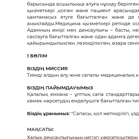
барысында асшылыққа алуға нұсқау берілге
қызметкері ,қоғам және пациент арасында
қамтамасыз етуге бағытталған және де 
анықтайды.Медицина қызметкері ретінде ос
Адамның өмірі мен денсаулығы – басты, не
сақтауға бағытталған және одан адамға деген
қайырымдылықпен ,төзімділікпен, өзара сенімд
1 БӨЛІМ
БІЗДІҢ МИССИЯ
Тиімді алдын алу жіне сапалы медициналық к
БІЗДІҢ ПАЙЫМДАУЫМЫЗ
Қалалық емхана – ұлттық сапа стандарттар
көмек көрсетудің емделушіге бағытталған тиі
Біздің ұранымыз:
“Сапасы, қол жетімділігі, үзді
МАҚСАТЫ:
Халық денсаулығының негізгі көрсеткіштері