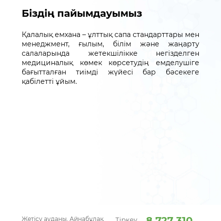
Біздің пайымдауымыз
Қалалық емхана – ұлттық сапа стандарттары мен
менеджмент, ғылым, білім және жаңарту
салаларында жетекшілікке негізделген
медициналық көмек көрсетудің емделушіге
бағытталған тиімді жүйесі бар бәсекеге
қабілетті ұйым.
8 727 310
Жетісу ауданы, Айнабұлақ
Тіркеу