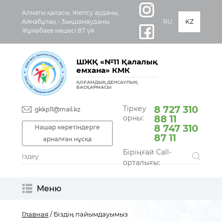
Алматы қаласы, Жетісу ауданы,
Айнабұлақ - 3ықшамауданы,
RU
KZ
Жұмабаев көшесі 87 үй
ШЖҚ «№11 Қалалық
емхана» КМК
ҚОҒАМДЫҚ ДЕНСАУЛЫҚ
БАСҚАРМАСЫ
Тіркеу
8 727 310
gkkp11@mail.kz
орны:
88 11
8 747 310
Нашар көретіндерге
87 11
арналған нұсқа
Біріңғай Call-
орталығы:
Меню
Главная
/ Біздің пайымдауымыз