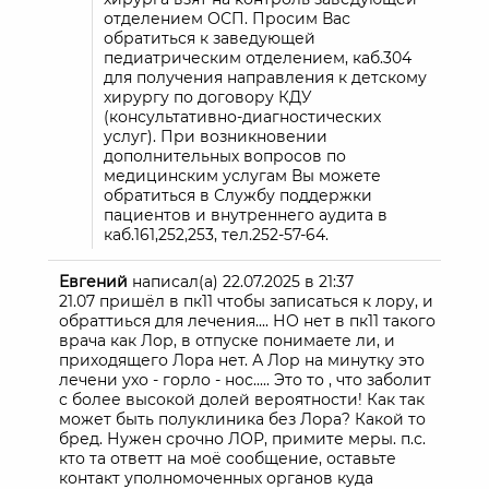
отделением ОСП. Просим Вас
обратиться к заведующей
педиатрическим отделением, каб.304
для получения направления к детскому
хирургу по договору КДУ
(консультативно-диагностических
услуг). При возникновении
дополнительных вопросов по
медицинским услугам Вы можете
обратиться в Службу поддержки
пациентов и внутреннего аудита в
каб.161,252,253, тел.252-57-64.
Евгений
написал(а)
22.07.2025
в
21:37
21.07 пришёл в пк11 чтобы записаться к лору, и
обраттиься для лечения.... НО нет в пк11 такого
врача как Лор, в отпуске понимаете ли, и
приходящего Лора нет. А Лор на минутку это
лечени ухо - горло - нос..... Это то , что заболит
с более высокой долей вероятности! Как так
может быть полуклиника без Лора? Какой то
бред. Нужен срочно ЛОР, примите меры. п.с.
кто та ответт на моё сообщение, оставьте
контакт уполномоченных органов куда