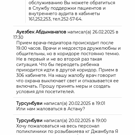
обслуживанию Вы можете обратиться
в Службу поддержки пациентов и
внутреннего аудита в кабинеты
161,252,253, тел.252-57-64.
Ауезбек Абдыманапов
написал(а)
26.02.2025
в
17:30
Прием врача-педиатора происходит после
19.00 часов. Врачи и медсестра дружелюбны и
общительны, но в коридоре постоянно темно.
Не в первый и не во второй раз такая
ситуация. Что бы переодеть ребенка
приходится идти в другой коридор. Прием в
306 кабинете. На нашу жалобу врач говорит
что охрана выключает свет и отказывается ее
включать. Прошу принять меры и создать
условия для посетителей.
Турсунбуви
написал(а)
20.02.2025
в
19:01
Или нам жаловаться в Астану?
Турсунбуви
написал(а)
20.02.2025
в
19:00
Хочу пожаловаться на весь персонал
поликлиники по розыбакиева кг Джамбула Я