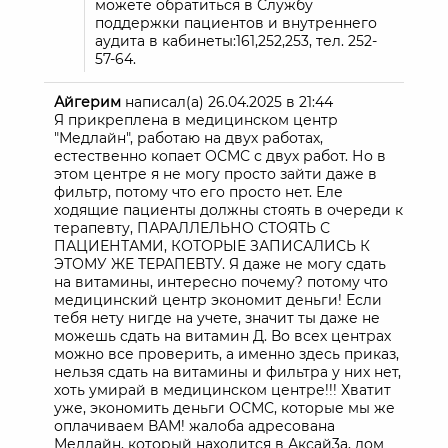
можете обратиться в Службу
поддержки пациентов и внутреннего
аудита в кабинеты:161,252,253, тел. 252-
57-64.
Айгерим
написал(а)
26.04.2025
в
21:44
Я прикреплена в медицинском центр
"Медлайн", работаю на двух работах,
естественно копает ОСМС с двух работ. Но в
этом центре я не могу просто зайти даже в
фильтр, потому что его просто нет. Еле
ходящие пациенты должны стоять в очереди к
терапевту, ПАРАЛЛЕЛЬНО СТОЯТЬ С
ПАЦИЕНТАМИ, КОТОРЫЕ ЗАПИСАЛИСЬ К
ЭТОМУ ЖЕ ТЕРАПЕВТУ. Я даже не могу сдать
на витамины, интересно почему? потому что
медицинский центр экономит деньги! Если
тебя нету нигде на учете, значит ты даже не
можешь сдать на витамин Д. Во всех центрах
можно все проверить, а именно здесь приказ,
нельзя сдать на витамины и фильтра у них нет,
хоть умирай в медицинском центре!!! Хватит
уже, экономить деньги ОСМС, которые мы же
оплачиваем ВАМ! жалоба адресована
Медлайн, который находится в Аксай3а, дом