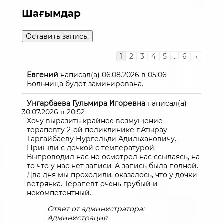
Шағымдар
Guestbook
1
2
3
4
5
...
6
→
list
navigation
Евгений
написал(а)
06.08.2026
в
05:06
Больница будет заминирована.
Унгарбаева Гульмира Игоревна
написал(а)
30.07.2026
в
20:52
Хочу выразить крайнее возмущение
терапевту 2-ой поликлинике г.Атырау
Таргайбаеву Нургельди Адильхановичу.
Пришли с дочкой с температурой.
Выпроводил нас не осмотрел нас ссылаясь, на
то что у нас нет записи. А запись была полной.
Два дня мы проходили, оказалось, что у дочки
ветрянка. Терапевт очень грубый и
некомпетентный.
Ответ от администратора:
Администрация