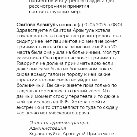
пациентов и внутреннего аудита для
рассмотрения и принятия
соответствующих мер.
Саитова Арзыгуль
написал(а)
01.04.2025
в
08:01
Здравствуйте я Саитова Арзыгуль хотела
пожаловаться на вчера гастроэнтеролога она
сидит у нее нет пациентов но меня не хочет
принимать хотя я была записана к ней на 20
марта была она ушла на больничный. Моя тут
какая вина. Она просто не хочет принимать.
Говорит я не должна принимать всех если
даже она сама была на больничном пока я
снова возьму талон и породу к ней какие
гарантии что она снова не уйдет на
больничный. Вы сами знаете пока только по
падешь к терепевку это целый квест. Я в
данный момент стою у терапевта и то даже к
ней записалась на 16:15 . Хотела пройти
экстренно и то отправляют то туда то сюда у
нас вечно нет уческового врача
Ответ от администратора:
Администрация
Здравствуйте, Арзыгуль! При отмене