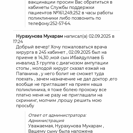
вакцинации просим Вас обратиться в
кабинеты Службы поддержки
пациентов №161,249,252 в часы работы
поликлиники либо позвонить по
телефону:252-57-64.
Нурахунова Мукарам
написал(а)
02.09.2025
в
17:24
Добрый вечер! Хочу пожаловаться врача
хирурга в 245 кабинет , 02.09.2025 был на
приеме в 14,30 ,мой сын Ибайдуллаев Б
инвалид 3 группа с диагнозом ампутации
стопы , молодой хирург сказал езжай на
Папанина , у него болит не сможет туда
поехать , зачем назначение не дал доктор ,его
вообще не приглашает на прием наша
поликлиника, я тоже болею прохожу все
платно меня не разу не приглашали на
скрининг, молчим ,прошу решить мою
просьбу
Ответ от администратора:
Администрация
Уважаемая, Нурахунова Мукарам ,
Вашему сыну была наложена