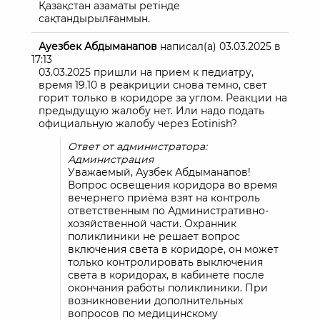
Қазақстан азаматы ретінде
сақтандырылғанмын.
Ауезбек Абдыманапов
написал(а)
03.03.2025
в
17:13
03.03.2025 пришли на прием к педиатру,
время 19.10 в реакриции снова темно, свет
горит только в коридоре за углом. Реакции на
предыдущую жалобу нет. Или надо подать
официальную жалобу через Eotinish?
Ответ от администратора:
Администрация
Уважаемый, Аузбек Абдыманапов!
Вопрос освещения коридора во время
вечернего приёма взят на контроль
ответственным по Административно-
хозяйственной части. Охранник
поликлиники не решает вопрос
включения света в коридоре, он может
только контролировать выключения
света в коридорах, в кабинете после
окончания работы поликлиники. При
возникновении дополнительных
вопросов по медицинскому