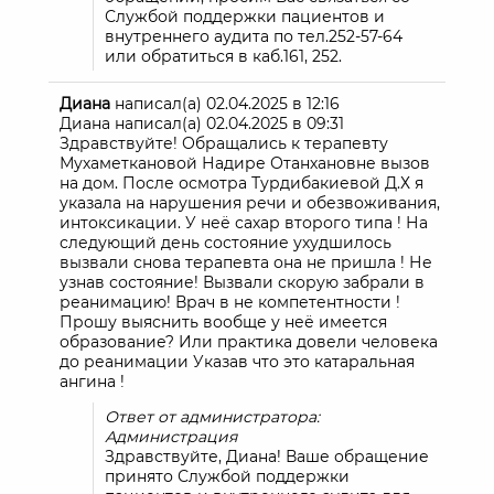
Службой поддержки пациентов и
внутреннего аудита по тел.252-57-64
или обратиться в каб.161, 252.
Диана
написал(а)
02.04.2025
в
12:16
Диана написал(а) 02.04.2025 в 09:31
Здравствуйте! Обращались к терапевту
Мухаметкановой Надире Отанхановне вызов
на дом. После осмотра Турдибакиевой Д.Х я
указала на нарушения речи и обезвоживания,
интоксикации. У неё сахар второго типа ! На
следующий день состояние ухудшилось
вызвали снова терапевта она не пришла ! Не
узнав состояние! Вызвали скорую забрали в
реанимацию! Врач в не компетентности !
Прошу выяснить вообще у неё имеется
образование? Или практика довели человека
до реанимации Указав что это катаральная
ангина !
Ответ от администратора:
Администрация
Здравствуйте, Диана! Ваше обращение
принято Службой поддержки