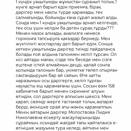
1 күндік уақытымды жұмыстан сұранып толық 1
күнге арнап барып едім приемға, бірақ
дәрігер мені нақты түрде қарамады, тек
салмағымды, бойымды ғана сұрап жазып алды.
Сонда мен 1 күндік уақытымды арнап келгенде,
тек осы үшін келдім ба деген сұрақ тұрды???
Менен мазок алмады, анализге немесе
гормонға тапсыруға қағаздар бермеді. Мен
жүктілікті жоспарлау деп барып едім. Сонша
кеткен уақытымды дәрігер тиімді пайдаланса
болады ғой алдына талонмен келіп тұрсам. Ол
кісі айтады маған, сізде тек беседе мен сізге
ештеңе істей алмаймын децді, қалай сонла
қолымда талоным бар, үкіметке төлеп отырған
сақтандыруым бар ай сайын. Өте қатты
наразымын осы дәрігерге, келіп тұрған
науқасты еш қарамағаны үшін. Сосын өзім 158
кабинетке барып менен скрининг алуын
өтіндім, сол дәрігерге алғысым шексіз. Мені
қарап, сөзімді жерге тастамай толық ақпарат
берді, өкінішке орай аты-жөнің қарамаппын.
Менің айтарым дәрігер Молоствова Лидия
Николаевна ескерту жасауларыңызды
сұраймын, осындай жағдай тағы қайталанса е-
өтінішке жазуыма тура келеді, өйткені мен