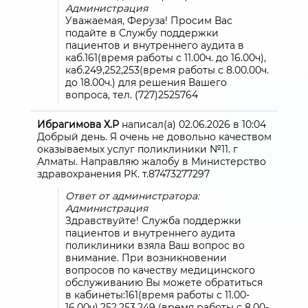
Администрация
Уважаемая, Феруза! Просим Вас
подайте в Службу поддержки
пациентов и внутреннего аудита в
каб.161(время работы с 11.00ч. до 16.00ч),
каб.249,252,253(время работы с 8.00.00ч.
до 18.00ч.) для решения Вашего
вопроса, тел. (727)2525764
Ибрагимова Х.Р
написал(а)
02.06.2026
в
10:04
Добрый день. Я очень не довольно качеством
оказываемых услуг поликлиники №11. г
Алматы. Направляю жалобу в Министерство
здравохранения РК. т.87473277297
Ответ от администратора:
Администрация
Здравствуйте! Служба поддержки
пациентов и внутреннего аудита
поликлиники взяла Ваш вопрос во
внимание. При возникновении
вопросов по качеству медицинского
обслуживанию Вы можете обратиться
в кабинеты:161(время работы с 11.00-
16.00ч),252,253,249 (время работы с 8.00-