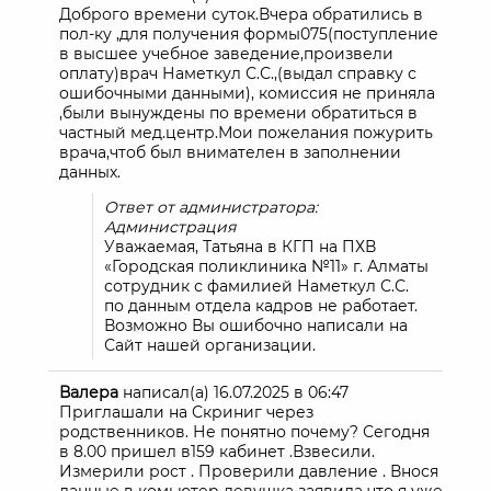
Доброго времени суток.Вчера обратились в
пол-ку ,для получения формы075(поступление
в высшее учебное заведение,произвели
оплату)врач Наметкул С.С.,(выдал справку с
ошибочными данными), комиссия не приняла
,были вынуждены по времени обратиться в
частный мед.центр.Мои пожелания пожурить
врача,чтоб был внимателен в заполнении
данных.
Ответ от администратора:
Администрация
Уважаемая, Татьяна в КГП на ПХВ
«Городская поликлиника №11» г. Алматы
сотрудник с фамилией Наметкул С.С.
по данным отдела кадров не работает.
Возможно Вы ошибочно написали на
Сайт нашей организации.
Валера
написал(а)
16.07.2025
в
06:47
Приглашали на Скриниг через
родственников. Не понятно почему? Сегодня
в 8.00 пришел в159 кабинет .Взвесили.
Измерили рост . Проверили давление . Внося