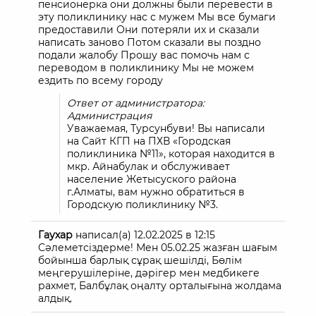
пенсионерка они должны были перевести в
эту поликлинику нас с мужем Мы все бумаги
предоставили Они потеряли их и сказали
написать заново Потом сказали вы поздно
подали жалобу Прошу вас помочь нам с
переводом в поликлинику Мы не можем
ездить по всему городу
Ответ от администратора:
Администрация
Уважаемая, Турсунбуви! Вы написали
на Сайт КГП на ПХВ «Городская
поликлиника №11», которая находится в
мкр. Айнабулак и обслуживает
население Жетысуского района
г.Алматы, вам нужно обратиться в
Городскую поликлинику №3.
Гаухар
написал(а)
12.02.2025
в
12:15
Сәлеметсіздерме! Мен 05.02.25 жазған шағым
бойынша барлық сұрақ шешілді, Бөлім
меңгерушілеріне, дәрігер мен медбикеге
рахмет, Балбұлақ оңалту орталығына жолдама
алдық.