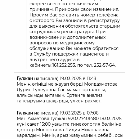
скорее всего по техническим
причинам. Приносим свои извинения.
Просим Вас оставить номер телефона,
с которого Вы звонили в регистратуру
для выяснения обстоятельств старшим
сотрудником регистратуры. При
возникновении дополнительных
вопросов по медицинскому
обслуживанию Вы можете обратиться
в Службу поддержки пациентов и
внутреннего аудита в
кабинеты:161,252,253, по тел. 252-57-64.
Гүлжан
написал(а)
19.03.2025
в
11:43
Менің өтінішіме жауап берді Молдахметова
Дурия Тулеуовна бас маман орталығы,
алғысымды айтамын. Ертеңге анализ
тапсыруыма шақырды, үлкен рахмет.
Гүлжан
написал(а)
19.03.2025
в
07:06
Мен Ахметова Гүлжан 920327401480 18.03.2025
күні сағат 15:00 уақытта гинекология бөліміне
дәрігер Молоствова Лидия Николаевна
қаралдым. Менің арыз жазуымның себебі, осы