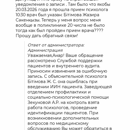
уведомления о записи . Там было что якобы
20.03.2026 года я прошла прием психолога
10:30 врач был указан: Бітімова Жазира
Сәкенқызы. Теперь у меня вопрос меня
вообще в поликлинике 20 числа не было
тогда как был пройден прием врача????
Прошу дать обратный связи!
Ответ от администратора:
Администрация
Уважаемая,Анар! Ваше обращение
рассмотрено Службой поддержки
пациентов и внутреннего аудита.
Приносим извинения за ошибочную
запись. С объяснительной психолога
Бітімова Ж. С. она ошиблась при
введении ИИН пациента. Заведующей
отделением профилактики и
социально-психологической помощи
Зекуновой А.Р. на контроль взята
работа психологов, проведение
идентификации пациентов. При
возникновении дополнительных
вопросов по медицинскому
обслуживанию Вы может обратиться в