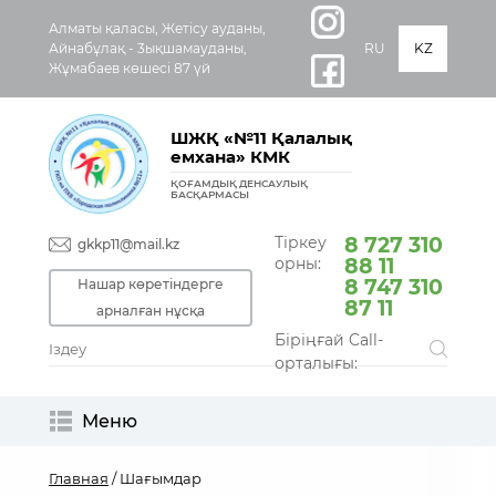
Алматы қаласы, Жетісу ауданы,
Айнабұлақ - 3ықшамауданы,
RU
KZ
Жұмабаев көшесі 87 үй
ШЖҚ «№11 Қалалық
емхана» КМК
ҚОҒАМДЫҚ ДЕНСАУЛЫҚ
БАСҚАРМАСЫ
Тіркеу
8 727 310
gkkp11@mail.kz
орны:
88 11
8 747 310
Нашар көретіндерге
87 11
арналған нұсқа
Біріңғай Call-
орталығы:
Меню
Главная
/ Шағымдар