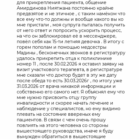
для прикрепления пациента, общение
Амирдинова Ниятжана постоянно крайне
предвзятое и не этичное , с таким намёком что
все ему что-то должны и вообще какого вы ко
мне пристали , моя супруга пыталась получить
от него ответ и попросить ускорить процесс,
на что он заблокировал её в мессенджере,
повёл себя как 15-ти летняя девочка . В итогу с
горем пополам и помощью медсестры
Мадины , бесконечных звонков в регистратуру
удалось прикрепить отца к поликлинике
номер 11 , после 30.02.2026 я оставил заявку на
визит участкового терапевта, в регистратуре
мне сказали что доктор будет в эту же дату
после обеда то есть 30.03.2026г , по итогу уже
31.03.2026 от врача никакой информации и
собственно его самого нет. Я объяснял ему что
мне нужно присвоить отцу группу
инвалидности и скорее начать лечение и
наблюдение у специалистов, но ему видимо
плевать на состояние ввереных ему
пациентов. В связи с чем очень прошу
повлиять на этого человека со стороны
вышестоящего руководства, иначе я буду
вынужден обратиться в вышестоящие