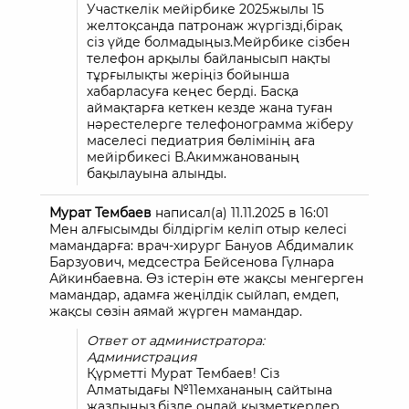
Участкелік мейірбике 2025жылы 15
желтоқсанда патронаж жүргізді,бірақ
сіз үйде болмадыңыз.Мейрбике сізбен
телефон арқылы байланысып нақты
тұрғылықты жеріңіз бойынша
хабарласуға кеңес берді. Басқа
аймақтарға кеткен кезде жана туған
нәрестелерге телефонограмма жіберу
маселесі педиатрия бөлімінің аға
мейірбикесі В.Акимжанованың
бақылауына алынды.
Мурат Тембаев
написал(а)
11.11.2025
в
16:01
Мен алғысымды білдіргім келіп отыр келесі
мамандарға: врач-хирург Бануов Абдималик
Барзуович, медсестра Бейсенова Гүлнара
Айкинбаевна. Өз істерін өте жақсы менгерген
мамандар, адамға жеңілдік сыйлап, емдеп,
жақсы сөзін аямай жүрген мамандар.
Ответ от администратора:
Администрация
Қүрметті Мурат Тембаев! Сіз
Алматыдағы №11емхананың сайтына
жаздыңыз,бізде ондай қызметкерлер