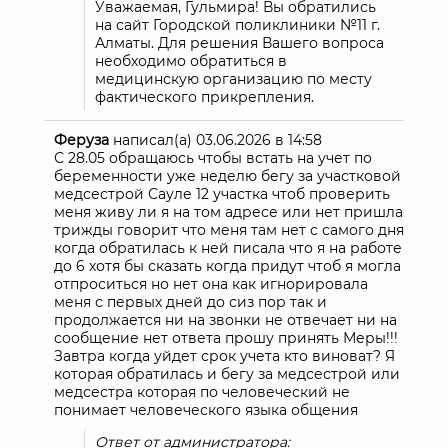
Уважаемая, Гульмира! Вы обратились
на сайт Городской поликлиники №11 г.
Алматы. Для решения Вашего вопроса
необходимо обратиться в
медицинскую организацию по месту
фактического прикрепления.
Феруза
написал(а)
03.06.2026
в
14:58
С 28.05 обращаюсь чтобы встать на учет по
беременности уже неделю бегу за участковой
медсестрой Сауле 12 участка чтоб проверить
меня живу ли я на том адресе или нет пришла
трижды говорит что меня там нет с самого дня
когда обратилась к ней писала что я на работе
до 6 хотя бы сказать когда придут чтоб я могла
отпроситься но нет она как игнорировала
меня с первых дней до сиз пор так и
продолжается ни на звонки не отвечает ни на
сообщение нет ответа прошу принять Меры!!!
Завтра когда уйдет срок учета кто виноват? Я
которая обратилась и бегу за медсестрой или
медсестра которая по человеческий не
понимает человеческого языка общения
Ответ от администратора: