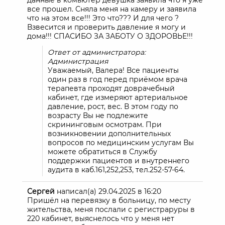
данные в комьютер девушка заявила что я уже
все прошел. Сняла меня на камеру и заявила
что на этом все!!! Это что??? И для чего ?
Взвесится и проверить давление я могу и
дома!!! СПАСИБО ЗА ЗАБОТУ О ЗДОРОВЬЕ!!!
Ответ от администратора:
Администрация
Уважаемый, Валера! Все пациенты
один раз в год перед приёмом врача
терапевта проходят доврачебный
кабинет, где измеряют артериальное
давление, рост, вес. В этом году по
возрасту Вы не подлежите
скрининговым осмотрам. При
возникновении дополнительных
вопросов по медицинским услугам Вы
можете обратиться в Службу
поддержки пациентов и внутреннего
аудита в каб.161,252,253, тел.252-57-64.
Сергей
написал(а)
29.04.2025
в
16:20
Пришёл на перевязку в больницу, по месту
жительства, меня послали с регистраруры в
220 кабинет, выяснелось что у меня нет