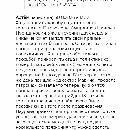
до 18.00ч.), тел.2525764.
Артём
написал(а)
31.03.2026
в
13:32
Хочу оставить жалобу на участкового
терапевта с 19-го участка Амирдинов Ниятжан
Нуридинович. Уже в течении двух недель
никак не хочет выполнять свои прямые
должностные обязанности. С начала затягивал
процесс прикрепления пациента к
поликлинике . Я впервые обратился с
просьбой прикрепить отца к поликлинике
номер 11, который в данный момент является
не дееспособным, после второго инсульта ,
обращение было сделано 17-го марта , в это
же день пришла мед сестра Мадина , провела
патронаж, сказала что теперь нужно чтоб
пришёл врач и провёл осмотр пациента,
сказала что терапевт прийдет 18-го числа ,
терапевт так и не пришёл, после были
праздники, в итоге после празднования
Наурыза приехал доктор после отдыха , он же
устал , зашёл померить давление и всё, после
чего ещё несколько дней тянул , не дал
нормального пояснения что нужно сделать