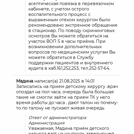
асептическая повязка в перевязочном
кабинете, с учетом острого
воспалительного процесс с
выраженным отёком хирургом было
рекомендовано экстренное обращение
в стационар. По поводу скрининговых
осмотров Вы можете обратиться на
участок ВОП 5 в часы приёма. При
возникновении дополнительных
вопросов по медицинским услугам Вы
можете обратиться в Службу
поддержки пациентов и внутреннего
аудита в каб.161,252,253, тел.252-57-64.
Мадина
написал(а)
21.08.2025
в
14:01
Записались на прием детскому хирургу .врач
опоздал на пол часа. очередь была большая
такие не смогли зайти на прием ТК у него
время работы до часа . дают талон но почему-
то по талону не пускают живая очередь
Ответ от администратора:
Администрация
Уважаемая, Мадина приём детского
хирурга взят на контроль заведующей