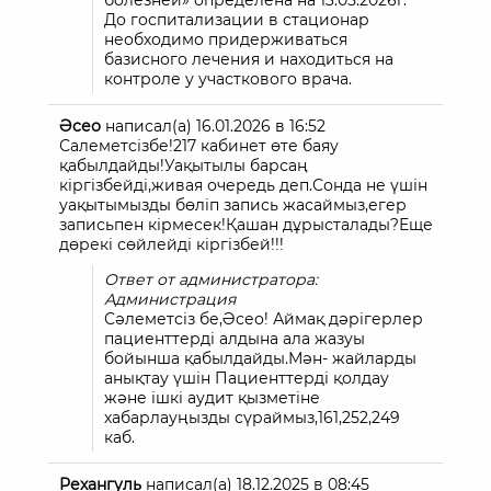
болезней» определена на 13.05.2026г.
До госпитализации в стационар
необходимо придерживаться
базисного лечения и находиться на
контроле у участкового врача.
Әсео
написал(а)
16.01.2026
в
16:52
Салеметсізбе!217 кабинет өте баяу
қабылдайды!Уақытылы барсаң
кіргізбейді,живая очередь деп.Сонда не үшін
уақытымызды бөліп запись жасаймыз,егер
записьпен кірмесек!Қашан дұрысталады?Еще
дөрекі сөйлейді кіргізбей!!!
Ответ от администратора:
Администрация
Сәлеметсіз бе,Әсео! Аймақ дәрігерлер
пациенттерді алдына ала жазуы
бойынша қабылдайды.Мән- жайларды
анықтау үшін Пациенттерді қолдау
және ішкі аудит қызметіне
хабарлауңызды сүраймыз,161,252,249
каб.
Рехангуль
написал(а)
18.12.2025
в
08:45