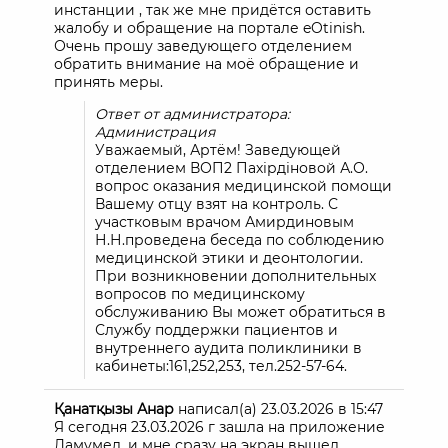
инстанции , так же мне придётся оставить
жалобу и обращение на портале eOtinish.
Очень прошу заведующего отделением
обратить внимание на моё обращение и
принять меры.
Ответ от администратора:
Администрация
Уважаемый, Артём! Заведующей
отделением ВОП2 Пахірдіновой А.О.
вопрос оказания медицинской помощи
Вашему отцу взят на контроль. С
участковым врачом Амирдиновым
Н.Н.проведена беседа по соблюдению
медицинской этики и деонтологии.
При возникновении дополнительных
вопросов по медицинскому
обслуживанию Вы может обратиться в
Службу поддержки пациентов и
внутреннего аудита поликлиники в
кабинеты:161,252,253, тел.252-57-64.
Қанатқызы Анар
написал(а)
23.03.2026
в
15:47
Я сегодня 23.03.2026 г зашла на приложение
Дамумед, и мне сразу на экран вышел