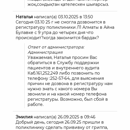
жоқ,сондықтан қателескен шығарсыз.
Наталья
написал(а)
03.10.2025
в
13:50
Сегодня 03.10 25 г не смогла дозвонится в
регистратуру поликлиники /11 Алматы в Айна
Булавке с 9 утра до четырех дня что
происходит?когда закончится бардак?
Ответ от администратора:
Администрация
Уважаемая, Наталья просим Вас
обратиться в Службу поддержки
пациентов и внутреннего аудита
Каб.161,252,249 либо позвонить по
телефону :252-57-64, для выяснения
причин не дозвона в регистратуру нам
нужно знать с какого номера Вы
звонили и на какой номер телефона
регистратуры. Возможно, был сбой в
работе.
Эмилия
написал(а)
26.09.2025
в
09:46
Добрый день, сегодня 26.09.25 пришли в
поликлинику сделать прививку от гриппа,