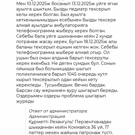
Мен 10.12.2025ж босанып 13.12.2025ж уйге ягни
ауылга шыктым. Бызды педиатр тексерып
келы керек болган. Быз ауылга
кеткенынымыздын есебынен бызды тексере
алмай ауылдагы амбулаторияга
телефонограмма жыберу керек болган.
Себебы бала уйге шыкканнан кейн 2 кунде
потранаж жасау керек. Бугын 18.12.2025ж алы
баланы тексерып ешкым келген жок. Себебы
телефонограмма жыбере алмай отыр. Ол
ушын быз онын алдына барып тексерулы
керек екенбыз. Не деген сумдык бул. Сонын
ойынша быз больницадан шыгып
поликлиникага барып 1045 очередь кутп
кырып тексерылып одан кейын кету
керекпеды . Тусынбедым. Вечно бардак.
Барсан сау жерыннен ауру шыгарып береды.
Оздерымен оздеры проблема шыгарып
журеды
Ответ от администратора:
Администрация
Құрметті Рехангуль! Перзентханадан
шыққаннан кейін Кокмайса 36 үй, 17
пәттер мекен жайына патронаж түсті.