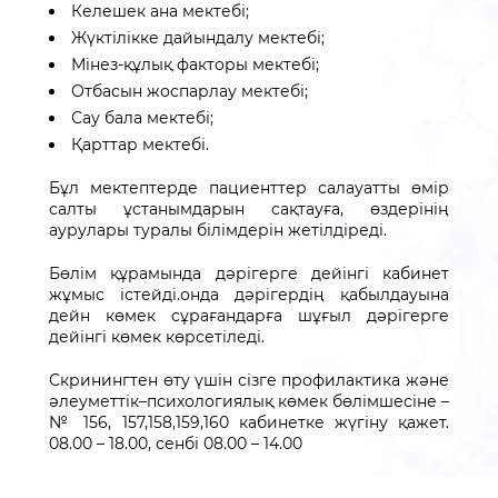
Келешек ана мектебі;
Жүктілікке дайындалу мектебі;
Мінез-құлық факторы мектебі;
Отбасын жоспарлау мектебі;
Сау бала мектебі;
Қарттар мектебі.
Бұл мектептерде пациенттер салауатты өмір
салты ұстанымдарын сақтауға, өздерінің
аурулары туралы білімдерін жетілдіреді.
Бөлім құрамында дәрігерге дейінгі кабинет
жұмыс істейді.онда дәрігердің қабылдауына
дейн көмек сұрағандарға шұғыл дәрігерге
дейінгі көмек көрсетіледі.
Скринингтен
өту
үшін
сізге
профилактика
және
әлеуметтік
–
психологиялық
көмек
бөлімшесіне
–
№
156
,
157,158,159,160
кабинетке
жүгіну
қажет
.
08.00
–
18.00
,
сенбі
08.00
–
14.00