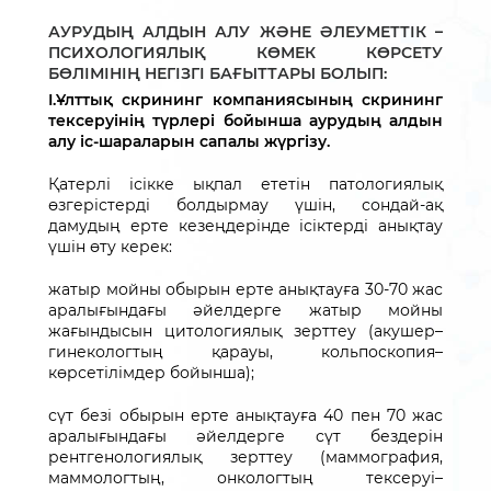
АУРУДЫҢ АЛДЫН АЛУ ЖӘНЕ ӘЛЕУМЕТТІК –
ПСИХОЛОГИЯЛЫҚ КӨМЕК КӨРСЕТУ
БӨЛІМІНІҢ НЕГІЗГІ БАҒЫТТАРЫ БОЛЫП:
I.Ұлттық скрининг компаниясының скрининг
тексеруінің түрлері бойынша аурудың алдын
алу іс-шараларын сапалы жүргізу.
Қатерлі
ісікке
ықпал
ететін
патологиялық
өзгерістерді
болдырмау
үшін
,
сондай
-ақ
дамудың
ерте
кезеңдерінде
ісіктерді
анықтау
үшін
өту
керек
:
жатыр
мойны
обырын
ерте
анықтауға
30-70
жас
аралығындағы
әйелдерге
жатыр
мойны
жағындысын
цитологиялық
зерттеу
(
акушер
–
гинекологтың
қарауы
,
кольпоскопия
–
көрсетілімдер
бойынша);
сүт безі
обырын
ерте
анықтауға
40
пен
70
жас
аралығындағы
әйелдерге
сүт
бездерін
рентгенологиялық
зерттеу
(
маммография,
маммологтың
,
онкологтың
тексеруі
–