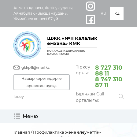
Алматы қаласы, Жетісу ауданы,
Айнабұлақ - 3ықшамауданы,
RU
KZ
Жұмабаев көшесі 87 үй
ШЖҚ «№11 Қалалық
емхана» КМК
ҚОҒАМДЫҚ ДЕНСАУЛЫҚ
БАСҚАРМАСЫ
Тіркеу
8 727 310
gkkp11@mail.kz
орны:
88 11
8 747 310
Нашар көретіндерге
87 11
арналған нұсқа
Біріңғай Call-
орталығы:
Меню
Главная
/ Профилактика және әлеуметтік-