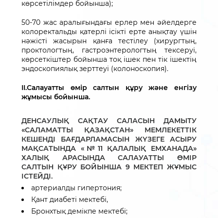
көрсетілімдер
бойынша);
50-70
жас
аралығындағы
ерлер
мен
әйелдерге
колоректальды
қатерлі
ісікті
ерте
анықтау
үшін
нәжісті
жасырын
қанға
тестілеу
(
хирургтың
,
проктологтың
,
гастроэнтерологтың
тексеруі,
көрсеткіштер
бойынша
тоқ
ішек
пен
тік
ішектің
эндоскопиялық
зерттеуі
(
колоноскопия
)
.
II.Салауатты өмір салтын құру және енгізу
жұмысы бойынша.
ДЕНСАУЛЫҚ САҚТАУ САЛАСЫН ДАМЫТУ
«САЛАМАТТЫ ҚАЗАҚСТАН» МЕМЛЕКЕТТІК
КЕШЕНДІ БАҒДАРЛАМАСЫН ЖҮЗЕГЕ АСЫРУ
МАҚСАТЫНДА «№11 ҚАЛАЛЫҚ ЕМХАНАДА»
ХАЛЫҚ АРАСЫНДА САЛАУАТТЫ ӨМІР
САЛТЫН ҚҰРУ БОЙЫНША 9 МЕКТЕП ЖҰМЫС
ІСТЕЙДІ.
артериалды гипертония;
Қант диабеті мектебі,
Бронхтық демікпе мектебі;