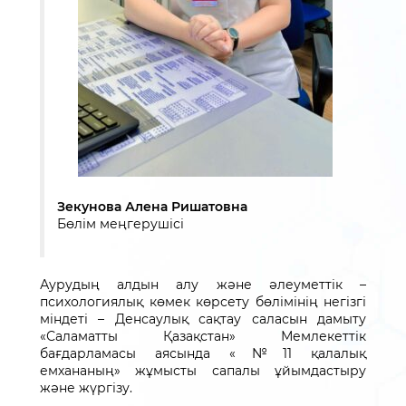
Зекунова Алена Ришатовна
Бөлім меңгерушісі
Аурудың алдын алу және әлеуметтік –
психологиялық көмек көрсету бөлімінің негізгі
міндеті – Денсаулық сақтау саласын дамыту
«Саламатты Қазақстан» Мемлекеттік
бағдарламасы аясында «№11 қалалық
емхананың» жұмысты сапалы ұйымдастыру
және жүргізу.