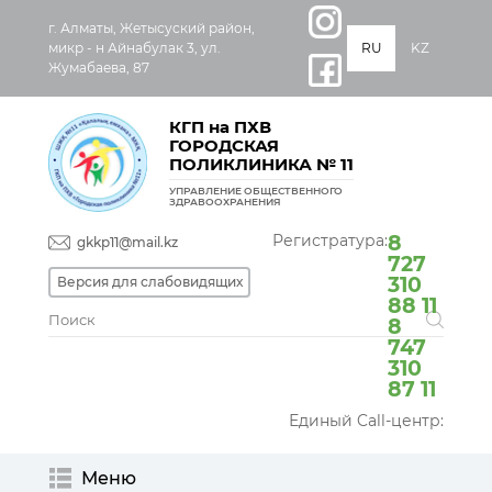
г. Алматы, Жетысуский район,
микр - н Айнабулак 3, ул.
RU
KZ
Жумабаева, 87
КГП на ПХВ
ГОРОДСКАЯ
ПОЛИКЛИНИКА № 11
УПРАВЛЕНИЕ ОБЩЕСТВЕННОГО
ЗДРАВООХРАНЕНИЯ
Регистратура:
8
gkkp11@mail.kz
727
310
Версия для слабовидящих
88 11
8
747
310
87 11
Единый Call-центр:
Меню