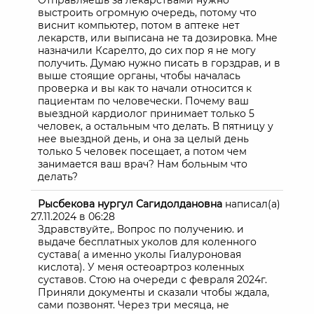
Отправляешь за лекарствами нужно
выстроить огромную очередь, потому что
виснит компьютер, потом в аптеке нет
лекарств, или выписана не та дозировка. Мне
назначили Ксарелто, до сих пор я не могу
получить. Думаю нужно писать в горздрав, и в
выше стоящие органы, чтобы началась
проверка и вы как то начали относится к
пациентам по человечески. Почему ваш
выездной кардиолог принимает только 5
человек, а остальным что делать. В пятницу у
нее выездной день, и она за целый день
только 5 человек посещает, а потом чем
занимается ваш врач? Нам больным что
делать?
Рысбекова нургул Сагидолдановна
написал(а)
27.11.2024
в
06:28
Здравствуйте,. Вопрос по получению. и
выдаче бесплатных уколов для коленного
сустава( а именно уколы Гиалуроновая
кислота). У меня остеоартроз коленных
суставов. Стою на очереди с февраля 2024г.
Приняли документы и сказали чтобы ждала,
сами позвонят. Через три месяца, не