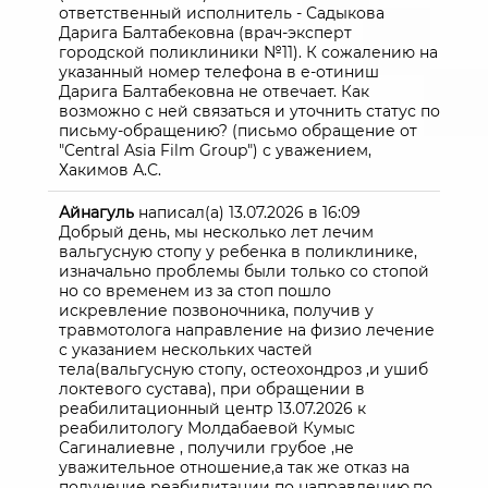
ответственный исполнитель - Садыкова
Дарига Балтабековна (врач-эксперт
городской поликлиники №11). К сожалению на
указанный номер телефона в е-отиниш
Дарига Балтабековна не отвечает. Как
возможно с ней связаться и уточнить статус по
письму-обращению? (письмо обращение от
"Central Asia Film Group") с уважением,
Хакимов А.С.
Айнагуль
написал(а)
13.07.2026
в
16:09
Добрый день, мы несколько лет лечим
вальгусную стопу у ребенка в поликлинике,
изначально проблемы были только со стопой
но со временем из за стоп пошло
искревление позвоночника, получив у
травмотолога направление на физио лечение
с указанием нескольких частей
тела(вальгусную стопу, остеохондроз ,и ушиб
локтевого сустава), при обращении в
реабилитационный центр 13.07.2026 к
реабилитологу Молдабаевой Кумыс
Сагиналиевне , получили грубое ,не
уважительное отношение,а так же отказ на
получение реабилитации по направлению,по