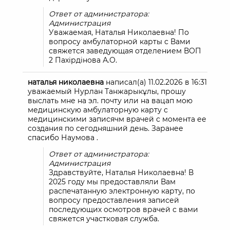
Ответ от администратора:
Администрация
Уважаемая, Наталья Николаевна! По
вопросу амбулаторной карты с Вами
свяжется заведующая отделением ВОП
2 Пахірдінова А.О.
наталья николаевна
написал(а)
11.02.2026
в
16:31
уважаемый Нурлан Танжарыкұлы, прошу
выслать мне на эл. почту или на вацап мою
медицинскую амбулаторную карту с
медицинскими записячм врачей с момента ее
создания по сегодняшний день. Заранее
спасибо Наумова .
Ответ от администратора:
Администрация
Здравствуйте, Наталья Николаевна! В
2025 году мы предоставляли Вам
распечатанную электронную карту, по
вопросу предоставления записей
последующих осмотров врачей с вами
свяжется участковая служба.