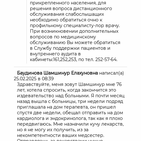
прикрепленного населения, для
решения вопроса дистанционного
обслуживания слабослышащих
необходимо обратиться очно к
профильному специалисту-лор врачу.
При возникновении дополнительных
вопросов по медицинскому
обслуживанию Вы можете обратиться
в Службу поддержки пациентов и
внутреннего аудита в
кабинеты:161,252,253, по тел. 252-57-64.
Баудинова Шамшинур Елахуновна
написал(а)
25.02.2025
в
08:39
Здравствуйте, меня зовут Шамшинур мне 76
лет, хотела спросить, когда закончится это
издевательство над больными. Я почти месяц
назад вышла с больницы, три недели подряд
приглашала на дом терапевта, он пришел
спустя две недели, обещал отправить на дом
кардиолога и эндокринолога, так как я плохо
передвигаюсь. Мне назначили кучу лекарств,
но я не могу их получить, из за
некомпетентности ваших медсестер.