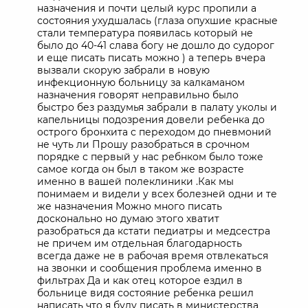
назначения и почти целый курс пропили а
состояния ухудшалась (глаза опухшие красные
стали температура появилась который не
было до 40-41 слава богу не дошло до судорог
и еще писать писать можно ) а теперь вчера
вызвали скорую забрали в новую
инфекционную больницу за калкаманом
назначения говорят неправильно было
быстро без раздумья забрали в палату уколы и
капельницы подозрения довели ребенка до
острого бронхита с переходом до пневмоний
не чуть ли Прошу разобраться в срочном
порядке с первый у нас ребнком было тоже
самое когда он был в таком же возрасте
именно в вашей полеклиники .Как мы
понимаем и видели у всех болезней одни и те
же назначения Можно много писать
досконально но думаю этого хватит
разобраться да кстати педиатры и медсестра
не причем им отдельная благодарность
всегда даже не в рабочая время отвлекаться
на звонки и сообщения проблема именно в
фильтрах Да и как отец которое ездил в
больнице видя состояние ребенка решил
написать что я буду писать в министерства