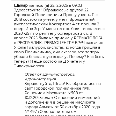
Шынар
написал(а)
25.12.2025
в
09:03
Здравствуйте! Обращаюсь с другой 22
Городской Поликлиники Прошу учесть. Я с
2018 состою на учете, у меня Врожденный
диспластический Коксартроз 4 ст. прошла 2
опер. Инв 3гр. У меня теперь болят и колени. с
2020 -25 г по рентгену остеартроз 2 ст.. В
апреле 2025 была на приеме у РЕВМАТОЛОГА
в РЕСПУБЛИК.. РЕВМОЦЕНТРЕ ВРАЧ назначил
Уколы Гиалурон. кислоты.,но когда пришла в
свою Поликлинику, они сказали, что теперь
убрали бесплатную выдачу.. Почему? Как быть
теперь? Я ещё состою на Д Учете и у
Эндокринолога.
Ответ от администратора:
Администрация
Здравствуйте, Шнар! Вы обратились на
сайт Городской поликлинике №11.
Решением Маслихата №168 от
10.12.2025года « О внесении изменений
и дополнений в решение маслихата
города Алматы от 30 октября 2020 года
№ 497 «О дополнительном