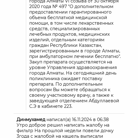
города Алматы VI созыва от 30 октября
2020 года № 497 "О дополнительном
предоставлении гарантированного
объема бесплатной медицинской
помощи, в том числе лекарственных
средств, специализированных
лечебных продуктов, медицинских
изделий, отдельным категориям
граждан Республики Казахстан,
зарегистрированным в городе Алматы,
при амбулаторном лечении бесплатно".
Закуп препарата осуществляется на
уровне Управления здравоохранения
города Алматы. На сегодняшний день
поликлиника ожидает поставку
препарата. По дополнительным
вопросам Вы можете обращаться к
своему участковому врачу, а также к
заведующей отделением Абдуллаевой
С.Э в кабинете 223.
Динмухамед
написал(а)
16.11.2024
в
06:38
Утро доброе решил написать жалобу на
фильтр На прошлой недели повели дочку
3года с жалобой на кашель выписали