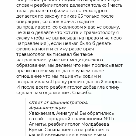
словам реабилитолога делается только 1 часть
тела , указав что физио на остеохондроз
делается по закону приказ 65 только после
операции , со слов врача : (ходите
выпрашиваете, со скалиозом я вас не возьму,
не знаю делайте что хотите и травмотологу я
скажу чтобы не выписывал на право и на лево
направления ), если нельзя было б делать
физио на ноги и спину разве врач
травмотолог выписывал бы такое
направление, у нас нет медицинского
образования, мы делаем что нам прописывают
врачи но почему тогда получаем такое
отношение что мы пациенты ходим и
выпрашиваем .Прошу решить данный вопрос.
И после всего реабилитолог добавила спину
сделав нам одолжение . Спасибо.
Ответ от администратора:
Администрация
Уважаемая, Айнагуль! Вы обратились
на сайт городской поликлиники №11 г.
Алматы, реабилитолог Молдабаева
Кумыс Сагиналиевна не работает в
нашей организации в связи с чем