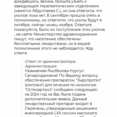
дождавшись звонка, пришла узнать к
заведующей терапевтическим отделением
(кажется Абдуллаева С.), но она ответила. что
уколов пока нет. В сентябре пришла опять в
поликлинику, но ответили, что уколы будут в
октябре, сейчас конец ноября. Ответьте
пожалуйста, было ли поступление этих уколов
, на сайте Министерства здравоохранения
пишут, что население обеспечены
бесплатными лекарствами, но в вашей
поликлинике этого не наблюдается. Жду
ответа
Ответ от администратора:
Администрация
Уважаемая Рысбекова Нургул
Сагидолдановна! По Вашему вопросу
обеспечения препаратом "Эндопротез"
(имплант) для лечения по нозологии
"Остеоартроз" сообщаем следующее:
на 2024 год на Вас была подана
дополнительная заявка. Данный
лекарственный препарат входит в
Перечень, утвержденный решением
внеочередной LXX сессии маслихата