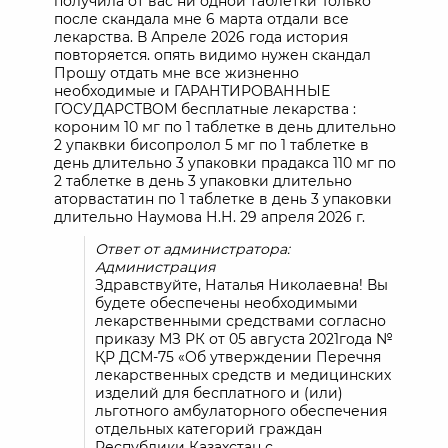
получила от вас ни одной таблетки Только
после скандала мне 6 марта отдали все
лекарства. В Апреле 2026 года история
повторяется. опять видимо нужен скандал
Прошу отдать мне все жизненно
необходимые и ГАРАНТИРОВАННЫЕ
ГОСУДАРСТВОМ бесплатные лекарства :
короним 10 мг по 1 таблетке в день длительно
2 упаквки бисопролол 5 мг по 1 таблетке в
день длительно 3 упаковки прадакса 110 мг по
2 таблетке в день 3 упаковки длительно
аторвастатин по 1 таблетке в день 3 упаковки
длительно Наумова Н.Н. 29 апреля 2026 г.
Ответ от администратора:
Администрация
Здравствуйте, Наталья Николаевна! Вы
будете обеспечены необходимыми
лекарственными средствами согласно
приказу МЗ РК от 05 августа 2021года №
ҚР ДСМ-75 «Об утверждении Перечня
лекарственных средств и медицинских
изделий для бесплатного и (или)
льготного амбулаторного обеспечения
отдельных категорий граждан
Республики Казахстан с