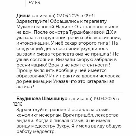
57-64.
Диана
написал(а)
02.04.2025
в
09:31
Здравствуйте! Обращались к терапевту
Мухаметкановой Надире Отанхановне вызов
на дом. После осмотра Турдибакиевой Д.Х я
указала на нарушения речи и обезвоживания,
интоксикации. У неё сахар второго типа ! На
следующий день состояние ухудшилось
вызвали снова терапевта она не пришла ! Не
узнав состояние! Вызвали скорую забрали в
реанимацию! Врач в не компетентности !
Прошу выяснить вообще у неё имеется
образование? Или практика довели человека
до реанимации Указав что это катаральная
ангина !
Баудинова Шамшинур
написал(а)
19.03.2025
в
12:16
Здравствуйте, раннее Я оставляла отзыв,
конфликт исчерпан. Врач пришёл, лекарства
выдали. Когда я писала отзыв, я не имела
ввиду медсестру Зухру, Я имела ввиду общую
работу медсестр.