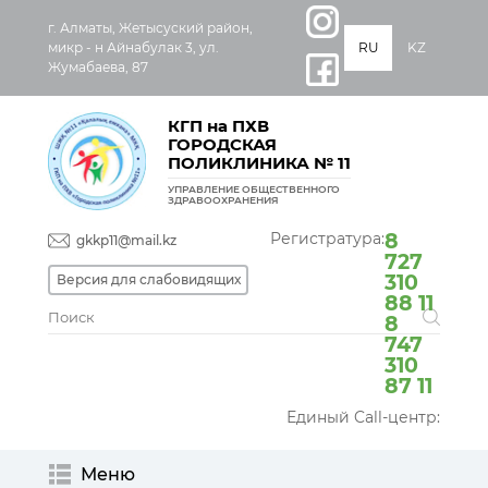
г. Алматы, Жетысуский район,
микр - н Айнабулак 3, ул.
RU
KZ
Жумабаева, 87
КГП на ПХВ
ГОРОДСКАЯ
ПОЛИКЛИНИКА № 11
УПРАВЛЕНИЕ ОБЩЕСТВЕННОГО
ЗДРАВООХРАНЕНИЯ
Регистратура:
8
gkkp11@mail.kz
727
310
Версия для слабовидящих
88 11
8
747
310
87 11
Единый Call-центр:
Меню