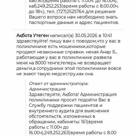
каб.161(время работы с 11.00ч. до 16.00ч),
каб.249,252,253(время работы с 8.00.00ч.
до 18ч.), тел. (727)2525764 для решения
Вашего вопроса нам необходимо знать
паспортные данные и адрес пациентов.
Ақбота Утеген
написал(а)
30.05.2026
в
10:41
здравствуйте! пишу вам с поводом,что у вас в
поликлинике есть мошенники,которые
продают незаконные справки. некая Анар Б.,
работающая у вас в поликлинике развела
меня на 8000 тенге,теперь не возвращает
деньги,а сотрудники этой поликлиники вовсе
не знают такую медсестру,как она.
Ответ от администратора:
Администрация
Здравствуйте, Ақбота! Администрация
поликлиники просит подойти Вас в
Службу поддержки пациентов и
внутреннего аудита для выяснения
обстоятельств, изложенных в
обращении, кабинеты: 161(время
работы с 11.00ч до
16.00ч),249,252,263(время работы с 8.00