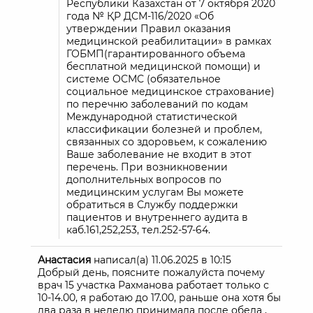
Республики Казахстан от 7 октября 2020
года № ҚР ДСМ-116/2020 «Об
утверждении Правил оказания
медицинской реабилитации» в рамках
ГОБМП(гарантированного объема
бесплатной медицинской помощи) и
системе ОСМС (обязательное
социальное медицинское страхование)
по перечню заболеваний по кодам
Международной статистической
классификации болезней и проблем,
связанных со здоровьем, к сожалению
Ваше заболевание не входит в этот
перечень. При возникновении
дополнительных вопросов по
медицинским услугам Вы можете
обратиться в Службу поддержки
пациентов и внутреннего аудита в
каб.161,252,253, тел.252-57-64.
Анастасия
написал(а)
11.06.2025
в
10:15
Добрый день, поясните пожалуйста почему
врач 15 участка Рахманова работает только с
10-14.00, я работаю до 17.00, раньше она хотя бы
два раза в неделю принимала после обеда ,