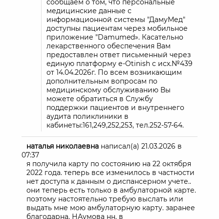
сообщаем о том, что персональные
медицинские данные с
информационной системы "ДамуМед"
доступны пациентам через мобильное
приложение "Damumed». Касательно
лекарственного обеспечения Вам
предоставлен ответ письменный через
единую платформу е-Otinish с исх.№439
от 14.04.2026г. По всем возникающим
дополнительным вопросам по
медицинскому обслуживанию Вы
можете обратиться в Службу
поддержки пациентов и внутреннего
аудита поликлиники в
кабинеты:161,249,252,253, тел.252-57-64.
наталья николаевна
написал(а)
21.03.2026
в
07:37
я получила карту по состоянию на 22 октября
2022 года. теперь все изменилось в частности
нет доступа к данным о диспансерном учете..
они теперь есть только в амбулаторной карте.
поэтому настоятельно требую выслать или
выдать мне мою амбулаторную карту. заранее
благодарна. НАумова нн. в