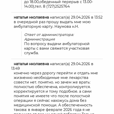
до 18.00,обеденный перерыв с 13.00-
14.00),тел. 8 (727)2525764
наталья нколаевна
написал(а)
29.04.2026
в
13:52
в очередной раз прошу выдать мне мою
амбулаторную карту. Наумова н.Н.
Ответ от администратора:
Администрация
По вопросу выдачи амбулаторной
карты с вами свяжется участковая
служба.
наталья нколаевна
написал(а)
29.04.2026
в
13:49
конечно через дорогу перейти и отдать мне
жизненно необходимые мне лекарства
совести нет. понятно. но зачем же врать:
полностью обеспечена, контролируется.
корректируется и тому подобное. а сами
понятия не имеете что после полостной
операции я сейчас нахожусь дома без
медицинской помощи. А обеспеченность
такова: в январе феврале 2026 года я не