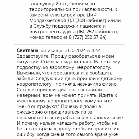
заведующей отделением по
территориальной принадлежности, к
заместителю директора ДиР
Молдахметовой Д.Т.(308 кабинет) и/или
в Службу поддержки пациента и
внутреннего аудита (161, 252 кабинеты,
номер телефона 8 (727) 252 57 64).
Светлана
написал(а)
21.10.2024
в
11:44
Здравствуйте. Прошу разобраться в моей
ситуации. Сначала выдали талон 16- летнему
подростку, ко взрослому невропатологу.
Выяснили, что перезаписали, а сообщить
забыли. Следующий день пришли к детскому
невропатологу - приняла, назначила физио.
Сегодня пришли: диагноз поставили
неверный, врач не может принять. Идите к
участковому, невропатологу, кому хотите
"меня оштрафуют". Почему я должна
ежедневно отпрашиваться из-за
некомпетентности работников поликлиники?
И почему нельзя наладить работу, чтобы не
бегать от врача к врачу, чтобы исправить их
ошибку, когда смена того самого врача уже