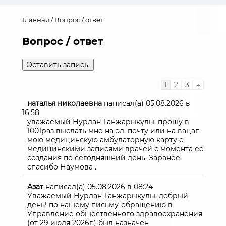
Главная
/ Вопрос / ответ
Вопрос / ответ
Навигация
1
2
3
→
по
списку
наталья николаевна
написал(а)
05.08.2026
в
гостевой
16:58
книги
уважаемый Нурлан Танжарыкұлы, прошу в
1001раз выслать мне на эл. почту или на вацап
мою медицинскую амбулаторную карту с
медицинскими записями врачей с момента ее
создания по сегодняшний день. Заранее
спасибо Наумова .
Азат
написал(а)
05.08.2026
в
08:24
Уважаемый Нурлан Танжарыкулы, добрый
день! по нашему письму-обращению в
Управление общественного здравоохранения
(от 29 июля 2026г.) был назначен