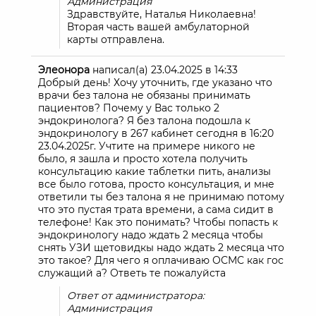
Администрация
Здравствуйте, Наталья Николаевна!
Вторая часть вашей амбулаторной
карты отправлена.
Элеонора
написал(а)
23.04.2025
в
14:33
Добрый день! Хочу уточнить, где указано что
врачи без талона не обязаны принимать
пациентов? Почему у Вас только 2
эндокринолога? Я без талона подошла к
эндокринологу в 267 кабинет сегодня в 16:20
23.04.2025г. Учтите на примере никого не
было, я зашла и просто хотела получить
консультацию какие таблетки пить, анализы
все было готова, просто консультация, и мне
ответили ты без талона я не принимаю потому
что это пустая трата времени, а сама сидит в
телефоне! Как это понимать? Чтобы попасть к
эндокринологу надо ждать 2 месяца чтобы
снять УЗИ щетовидкы надо ждать 2 месяца что
это такое? Для чего я оплачиваю ОСМС как гос
служащий а? Ответь те пожалуйста
Ответ от администратора:
Администрация