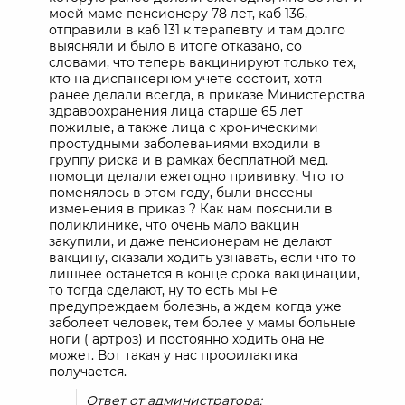
моей маме пенсионеру 78 лет, каб 136,
отправили в каб 131 к терапевту и там долго
выясняли и было в итоге отказано, со
словами, что теперь вакцинируют только тех,
кто на диспансерном учете состоит, хотя
ранее делали всегда, в приказе Министерства
здравоохранения лица старше 65 лет
пожилые, а также лица с хроническими
простудными заболеваниями входили в
группу риска и в рамках бесплатной мед.
помощи делали ежегодно прививку. Что то
поменялось в этом году, были внесены
изменения в приказ ? Как нам пояснили в
поликлинике, что очень мало вакцин
закупили, и даже пенсионерам не делают
вакцину, сказали ходить узнавать, если что то
лишнее останется в конце срока вакцинации,
то тогда сделают, ну то есть мы не
предупреждаем болезнь, а ждем когда уже
заболеет человек, тем более у мамы больные
ноги ( артроз) и постоянно ходить она не
может. Вот такая у нас профилактика
получается.
Ответ от администратора: