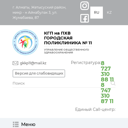
г. Алматы, Жетысуский район,
микр - н Айнабулак 3, ул.
RU
KZ
Жумабаева, 87
КГП на ПХВ
ГОРОДСКАЯ
ПОЛИКЛИНИКА № 11
УПРАВЛЕНИЕ ОБЩЕСТВЕННОГО
ЗДРАВООХРАНЕНИЯ
Регистратура:
8
gkkp11@mail.kz
727
310
Версия для слабовидящих
88 11
8
747
310
87 11
Единый Call-центр:
Меню