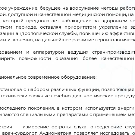
е учреждение, берущее на вооружение методы работы
й, доступной и качественной медицинской помощи, на
 который предполагает наблюдение за здоровьем чел
тном периоде, оставляя приоритетом укрепление з
зации андрологической службы, повышению эффективн
ы и, конечно, на дальнейшее развитие геронтологичес
ванием и аппаратурой ведущих стран-производител
сширить возможности оказания более качественн
циональное современное оборудование:
становка с набором различных функций, позволяющая
ь технически сложные лечебно-диагностические процеду
оследнего поколения, в котором используется энергия
ываются специальными препаратами с применением мет
етрия — измерение остроты слуха, определение слух
 врач-сурдолог. Аудиометрия позволяет исследовать к