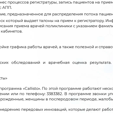
знес процессов регистратуры, запись пациентов на прие
с АПП.
ние, предназначенное для распределения потока пациент
к который выдает талоны на прием к регистратору. Ин
сания приема врачей поликлиники с указанием фамилии
 кабинетов.
йке графика работы врачей, а также полезной и справ
ских обследований и врачебная оценка результата
сты»
 программа «Сallisto». По этой программе работают не
ии или по телефону: 3383382. В программе звонки уп
ворожденные, женщины в послеродовом периоде, жалобы
внедрению передовых инноваций, которые делают рабо