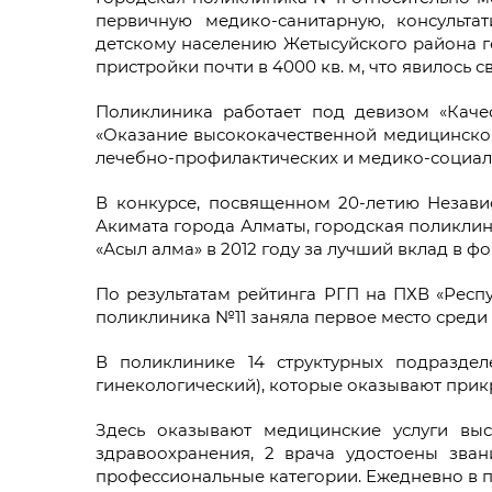
первичную медико-санитарную, консульта
детскому населению Жетысуйского района го
пристройки почти в 4000 кв. м, что явилось
Поликлиника работает под девизом «Качес
«Оказание высококачественной медицинской
лечебно-профилактических и медико-социал
В конкурсе, посвященном 20-летию Незав
Акимата города Алматы, городская поликлин
«Асыл алма» в 2012 году за лучший вклад в 
По результатам рейтинга РГП на ПХВ «Респ
поликлиника №11 заняла первое место среди
В поликлинике 14 структурных подраздел
гинекологический), которые оказывают при
Здесь оказывают медицинские услуги выс
здравоохранения, 2 врача удостоены зва
профессиональные категории. Ежедневно в п