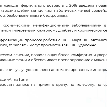
я женщин фертильного возраста с 2016 введена новая
 (эрозии шейки матки, кист наботиевых желез) воздей
ов, безболезненным и бескровным.
с хроническими неинфекционными заболеваниями 
льной гипертензии, сахарному диабету и хронической с
ровизации процесса работы с ЭКГ. Смарт ЭКГ автомат
оги, терапевты могут просматривать ЭКГ удаленно.
ческом лечении, позволяющая более комфортно и увер
рованные ткани и обеспечивает препарирование с макси
авления услуг установлены автоматизированные инфор
еди «AlmaTurn»
изовать запись на прием к врачу: по телефону, по 