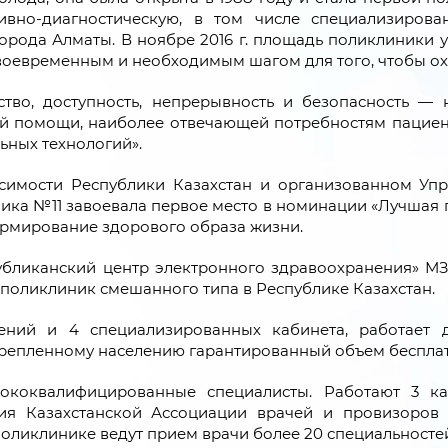
тивно-диагностическую, в том числе специализиро
рода Алматы. В ноябре 2016 г. площадь поликлиники у
 своевременным и необходимым шагом для того, чтобы ох
тво, доступность, непрерывность и безопасность —
 помощи, наиболее отвечающей потребностям пациент
ьных технологий».
исимости Республики Казахстан и организованном Уп
ика №11 завоевала первое место в номинации «Лучшая 
формирование здорового образа жизни.
убликанский центр электронного здравоохранения» МЗ 
 поликлиник смешанного типа в Республике Казахстан.
ений и 4 специализированных кабинета, работает 
крепленному населению гарантированный объем беспл
ококвалифицированные специалисты. Работают 3 ка
ния Казахстанской Ассоциации врачей и провизоров 
оликлинике ведут прием врачи более 20 специальносте