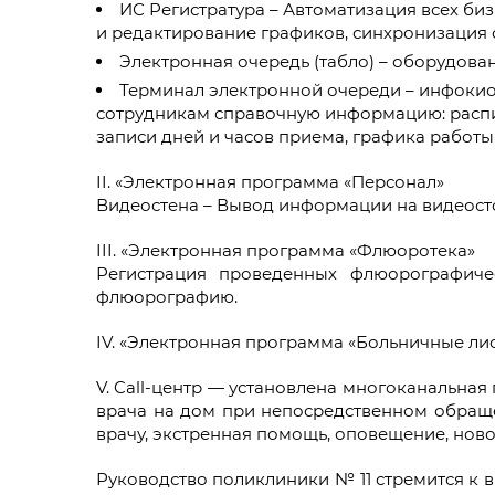
ИС Регистратура – Автоматизация всех би
и редактирование графиков, синхронизация 
Электронная очередь (табло) – оборудова
Терминал электронной очереди – инфокиос
сотрудникам справочную информацию: распи
записи дней и часов приема, графика работы
II. «Электронная программа «Персонал»
Видеостена – Вывод информации на видеосто
III. «Электронная программа «Флюоротека»
Регистрация проведенных флюорографиче
флюорографию.
IV. «Электронная программа «Больничные ли
V. Cаll-центр — установлена многоканальная
врача на дом при непосредственном обращен
врачу, экстренная помощь, оповещение, но
Руководство поликлиники № 11 стремится к 