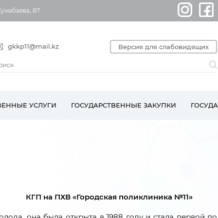
Жумабаева, 87
gkkp11@mail.kz
Версия для слабовидящих
ВЕННЫЕ УСЛУГИ
ГОСУДАРСТВЕННЫЕ ЗАКУПКИ
ГОСУД
КГП на ПХВ «Городская поликлиника №11»
олода, она была открыта в 1988 году и стала первой 