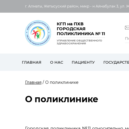
г. Алматы, Жетысуский район, микр - н Айнабулак 3, ул. 
КГП на ПХВ
ГОРОДСКАЯ
ПОЛИКЛИНИКА № 11
УПРАВЛЕНИЕ ОБЩЕСТВЕННОГО
ЗДРАВООХРАНЕНИЯ
ГЛАВНАЯ
О НАС
ПАЦИЕНТУ
ГОСУДАРСТ
Главная
/ О поликлинике
О поликлинике
Городская поликлиника №11 относительно м