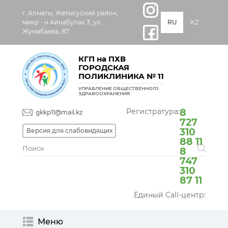
г. Алматы, Жетысуский район,
микр - н Айнабулак 3, ул.
RU
KZ
Жумабаева, 87
КГП на ПХВ
ГОРОДСКАЯ
ПОЛИКЛИНИКА № 11
УПРАВЛЕНИЕ ОБЩЕСТВЕННОГО
ЗДРАВООХРАНЕНИЯ
Регистратура:
8
gkkp11@mail.kz
727
310
Версия для слабовидящих
88 11
8
747
310
87 11
Единый Call-центр:
Меню