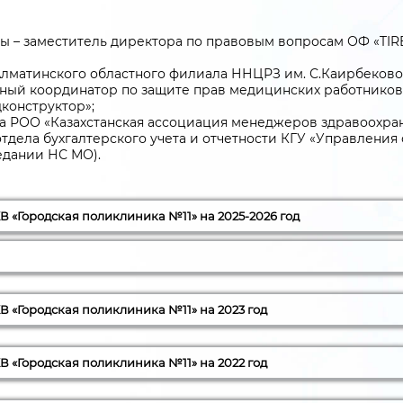
 – заместитель директора по правовым вопросам ОФ «TIRE
Алматинского областного филиала ННЦРЗ им. С.Каирбеков
ный координатор по защите прав медицинских работников
конструктор»;
РОО «Казахстанская ассоциация менеджеров здравоохранен
отдела бухгалтерского учета и отчетности КГУ «Управлени
едании НС МО).
 «Городская поликлиника №11» на 2025-2026 год
на заседании Наблюдательного совета
лом заседания Наблюдательного совета КГП на ПХВ «
В «Городская поликлиника №11» на 2023 год
 УОЗ г.Алматы
В «Городская поликлиника №11» на 2022 год
 Наблюдательного совета КГП на ПХВ «Городская поли
 Наблюдательного совета КГП на ПХВ «Городская поли