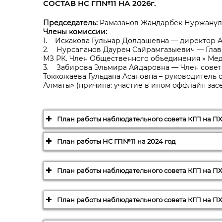
СОСТАВ НС ГП№11 НА 2026г.
Председатель:
Рамазанов Жандарбек Нуржанұлы
Члены комиссии:
1. Искакова Гульнар Долдашевна — директор 
2. Нурсапанов Даурен Сайрамгазыевич — Глав
МЗ РК. Член Общественного объединения » Мед
3. Забирова Эльмира Айдаровна — Член совета 
Токкожаева Гульдана Асановна – руководитель 
Алматы» (причина: участие в ином оффлайн зас
План работы наблюдательного совета КГП на ПХВ
План работы НС ГП№11 на 2024 год
протоко
План работы наблюдательного совета КГП на ПХ
Утвержден на Наблюдательном Совете
КГП на ПХВ «Городская поликлиника №11»
План работы наблюдательного совета КГП на ПХ
от «14» ноября 2022 года
План работы
План работы