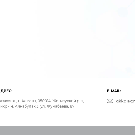
АДРЕС:
E-MAIL:
азахстан, г. Алматы, 050014, Жетысуский р-н,
gkkp11@m
икр - н. Айнабулак 3, ул. Жумабаева, 87