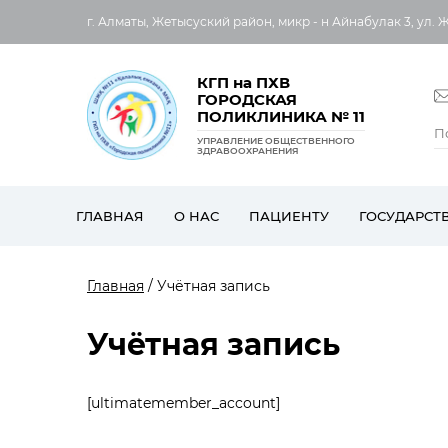
г. Алматы, Жетысуский район, микр - н Айнабулак 3, ул. 
КГП на ПХВ
ГОРОДСКАЯ
ПОЛИКЛИНИКА № 11
УПРАВЛЕНИЕ ОБЩЕСТВЕННОГО
ЗДРАВООХРАНЕНИЯ
ГЛАВНАЯ
О НАС
ПАЦИЕНТУ
ГОСУДАРСТ
Главная
/ Учётная запись
Учётная запись
[ultimatemember_account]