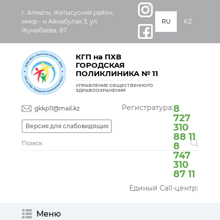
г. Алматы, Жетысуский район,
микр - н Айнабулак 3, ул.
RU
KZ
Жумабаева, 87
КГП на ПХВ
ГОРОДСКАЯ
ПОЛИКЛИНИКА № 11
УПРАВЛЕНИЕ ОБЩЕСТВЕННОГО
ЗДРАВООХРАНЕНИЯ
Регистратура:
8
gkkp11@mail.kz
727
310
Версия для слабовидящих
88 11
8
747
310
87 11
Единый Call-центр:
Меню