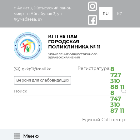
г. Алматы, Жетысуский район,
микр - н Айнабулак 3, ул.
RU
KZ
Жумабаева, 87
КГП на ПХВ
ГОРОДСКАЯ
ПОЛИКЛИНИКА № 11
УПРАВЛЕНИЕ ОБЩЕСТВЕННОГО
ЗДРАВООХРАНЕНИЯ
Регистратура:
8
gkkp11@mail.kz
727
310
Версия для слабовидящих
88 11
8
747
310
87 11
Единый Call-центр:
Меню