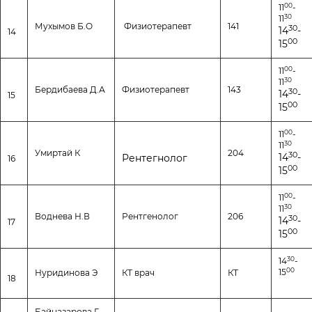
00
11
-
30
11
Мухымов Б.О
Физиотерапевт
141
30
14
-
14
00
15
00
11
-
30
11
Бердибаева Д.А
Физиотерапевт
143
30
14
-
15
00
15
00
11
-
30
11
Умиртай К
204
30
14
-
Рентегнолог
16
00
15
00
11
-
30
11
Воднева Н.В
Рентгенолог
206
30
14
-
17
00
15
30
14
-
00
15
Нуридинова Э
КТ врач
КТ
18
Байназарова Г.