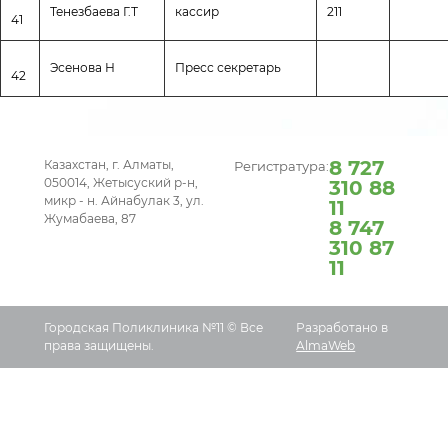
Тенезбаева Г.Т
кассир
211
41
Эсенова Н
Пресс секретарь
42
8 727
Казахстан, г. Алматы,
Регистратура:
050014, Жетысуский р-н,
310 88
микр - н. Айнабулак 3, ул.
11
Жумабаева, 87
8 747
310 87
11
Городская Поликлиника №11 © Все
Разработано в
права защищены.
AlmaWeb