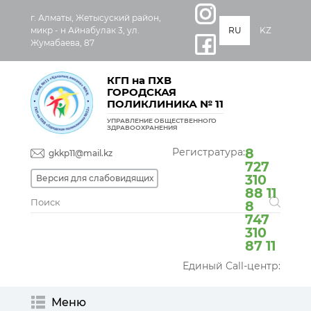
г. Алматы, Жетысуский район,
микр - н Айнабулак 3, ул.
RU
KZ
Жумабаева, 87
КГП на ПХВ
ГОРОДСКАЯ
ПОЛИКЛИНИКА № 11
УПРАВЛЕНИЕ ОБЩЕСТВЕННОГО
ЗДРАВООХРАНЕНИЯ
Регистратура:
8
gkkp11@mail.kz
727
310
Версия для слабовидящих
88 11
8
747
310
87 11
Единый Call-центр:
Меню