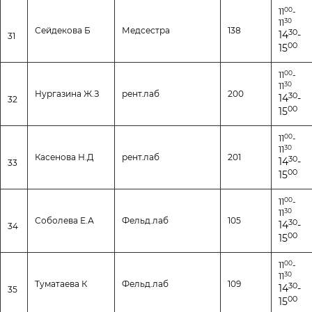
00
11
-
30
11
Сейдекова Б
Медсестра
138
30
14
-
31
00
15
00
11
-
30
11
Нургазина Ж.З
рент.лаб
200
30
14
-
32
00
15
00
11
-
30
11
Касенова Н.Д
рент.лаб
201
30
14
-
33
00
15
00
11
-
30
11
Соболева Е.А
Фельд.лаб
105
30
14
-
34
00
15
00
11
-
30
11
Туматаева К
Фельд.лаб
109
30
14
-
35
00
15