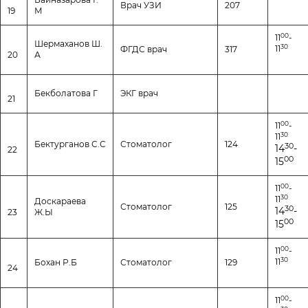
Врач УЗИ
207
19
М
00
11
-
Шермаханов Ш.
30
11
ФГДС врач
317
20
А
Бекболатова Г
ЭКГ врач
21
00
11
-
30
11
Бектурганов С.С
Стоматолог
124
30
14
-
22
00
15
00
11
-
30
11
Доскараева
Стоматолог
125
30
14
-
23
Ж.Ы
00
15
00
11
-
30
11
Бохан Р.Б
Стоматолог
129
24
00
11
-