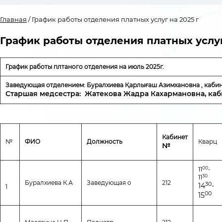
Главная
/ График работы отделения платных услуг на 2025 г
График работы отделения платных услуг
График работы плтаного отделения на июль 2025г.
Заведующая отделением: Буралхиева Қарлығаш Азимхановна , кабин
Старшая медсестра
:
Жатекова Жадра Кахармановна
, ка
Кабинет
№
ФИО
Должность
Кварц
№
00
11
-
30
11
Буралхиева К.А
Заведующая о
212
30
14
-
1
00
15