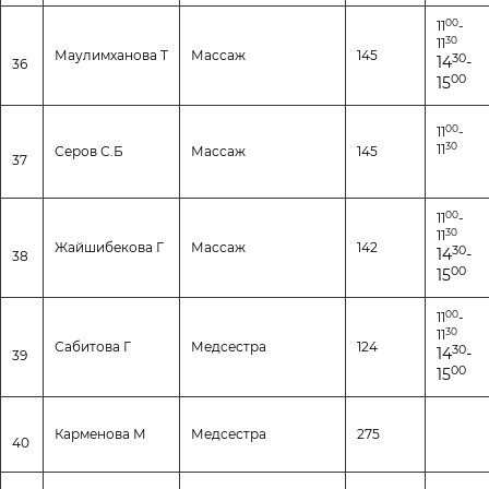
00
11
-
30
11
Маулимханова Т
Массаж
145
30
14
-
36
00
15
00
11
-
30
11
Серов С.Б
Массаж
145
37
00
11
-
30
11
Жайшибекова Г
Массаж
142
30
14
-
38
00
15
00
11
-
30
11
Сабитова Г
Медсестра
124
30
14
-
39
00
15
Карменова М
Медсестра
275
40