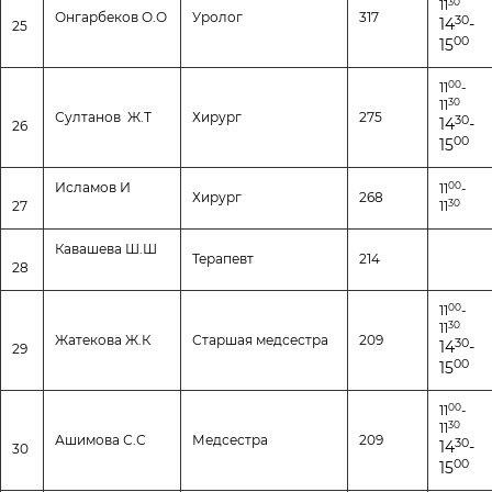
30
11
Онгарбеков О.О
Уролог
317
30
14
-
25
00
15
00
11
-
30
11
Султанов Ж.Т
Хирург
275
30
14
-
26
00
15
00
Исламов И
11
-
Хирург
268
30
27
11
Кавашева Ш.Ш
Терапевт
214
28
00
11
-
30
11
Жатекова Ж.К
Старшая медсестра
209
30
14
-
29
00
15
00
11
-
30
11
Ашимова С.С
Медсестра
209
30
14
-
30
00
15