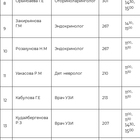
Орынбаева Г.Е
Оториноларинголог
301
30
14
-
8
00
15
Закирьянова
30
14
-
Г.М
Эндокринолог
267
00
9
15
00
11
-
30
11
Розахунова Н.М
Эндокринолог
267
10
00
11
-
30
11
Уакасова Р.М
Дет. невролог
210
11
00
11
-
30
11
Кабулова Г.Е
Врач УЗИ
213
12
00
11
-
Кудайбергенова
30
11
Р.З
Врач УЗИ
207
30
14
-
13
00
15