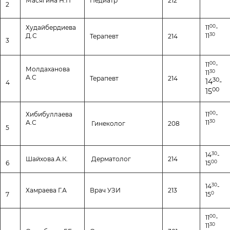
Масягина Н.П
Педиатр
212
2
00
Худайбердиева
11
-
30
Д.С
11
Терапевт
214
3
00
11
-
Молдаханова
30
11
А.С
Терапевт
214
30
14
-
4
00
15
00
Хибибуллаева
11
-
30
А.С
11
Гинеколог
208
5
30
14
-
Шайхова.А.К.
Дерматолог
214
00
6
15
30
14
-
Хамраева Г.А
Врач УЗИ
213
0
7
15
00
11
-
30
11