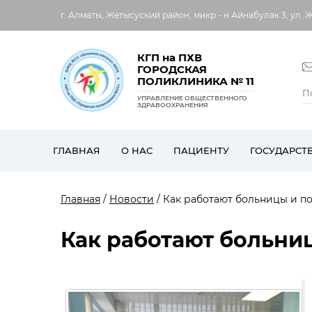
г. Алматы, Жетысуский район, микр - н Айнабулак 3, ул. 
КГП на ПХВ
ГОРОДСКАЯ
ПОЛИКЛИНИКА № 11
УПРАВЛЕНИЕ ОБЩЕСТВЕННОГО
ЗДРАВООХРАНЕНИЯ
ГЛАВНАЯ
О НАС
ПАЦИЕНТУ
ГОСУДАРСТ
Главная
/
Новости
/ Как работают больницы и п
Как работают больни