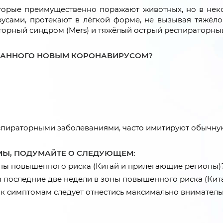
торые преимущественно поражают животных, но в некот
усами, протекают в лёгкой форме, не вызывая тяжёло
орный синдром (Mers) и тяжёлый острый респираторный 
ВАННОГО НОВЫМ КОРОНАВИРУСОМ?
ираторными заболеваниями, часто имитируют обычную п
МЫ, ПОДУМАЙТЕ О СЛЕДУЮЩЕМ:
оны повышенного риска (Китай и прилегающие регионы)
л в последние две недели в зоны повышенного риска (Ки
 к симптомам следует отнестись максимально вниматель