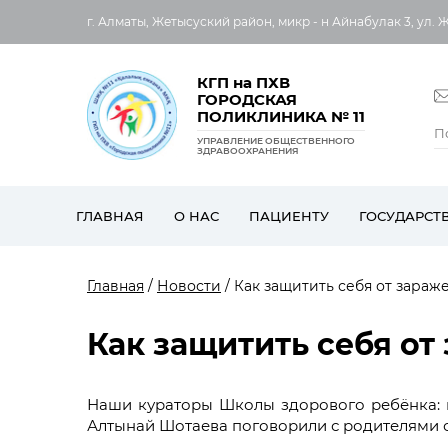
г. Алматы, Жетысуский район, микр - н Айнабулак 3, ул. 
КГП на ПХВ
ГОРОДСКАЯ
ПОЛИКЛИНИКА № 11
УПРАВЛЕНИЕ ОБЩЕСТВЕННОГО
ЗДРАВООХРАНЕНИЯ
ГЛАВНАЯ
О НАС
ПАЦИЕНТУ
ГОСУДАРСТ
Главная
/
Новости
/ Как защитить себя от зара
Как защитить себя о
Наши кураторы Школы здорового ребёнка: 
Алтынай Шотаева поговорили с родителями о