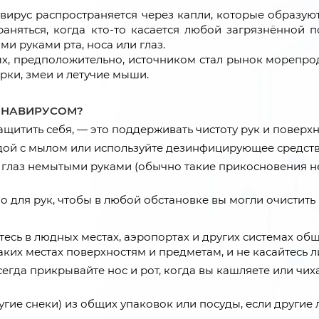
вирус распространяется через капли, которые образу
раняться, когда кто-то касается любой загрязнённой
и руками рта, носа или глаз.
, предположительно, источником стал рынок морепроду
рки, змеи и летучие мыши.
РОНАВИРУСОМ?
ащитить себя, — это поддерживать чистоту рук и поверхн
водой с мылом или используйте дезинфицирующее средств
или глаз немытыми руками (обычно такие прикосновения 
 для рук, чтобы в любой обстановке вы могли очистить 
тесь в людных местах, аэропортах и других системах о
ких местах поверхностям и предметам, и не касайтесь л
егда прикрывайте нос и рот, когда вы кашляете или чиха
ругие снеки) из общих упаковок или посуды, если другие