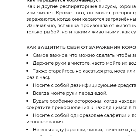
Как и другие респираторные вирусы, корона
или чихает. Кроме того, он может распрост
заражаются, когда они касаются загрязнённым
Изначально, вспышка произошла от животных
только рыбой, но и такими животными, как су
КАК ЗАЩИТИТЬ СЕБЯ ОТ ЗАРАЖЕНИЯ КО
Самое важное, что можно сделать, чтобы з
Держите руки в чистоте, часто мойте их 
Также старайтесь не касаться рта, носа 
раз в час).
Носите с собой дезинфицирующее средство
Всегда мойте руки перед едой.
Будьте особенно осторожны, когда находи
сократите прикосновения к находящимся в та
Носите с собой одноразовые салфетки и вс
использования.
Не ешьте еду (орешки, чипсы, печенье и д