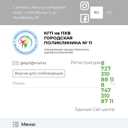
г. Алматы, Жетысуский район,
микр - н Айнабулак 3, ул.
RU
KZ
Жумабаева, 87
КГП на ПХВ
ГОРОДСКАЯ
ПОЛИКЛИНИКА № 11
УПРАВЛЕНИЕ ОБЩЕСТВЕННОГО
ЗДРАВООХРАНЕНИЯ
Регистратура:
8
gkkp11@mail.kz
727
310
Версия для слабовидящих
88 11
8
747
310
87 11
Единый Call-центр:
Меню