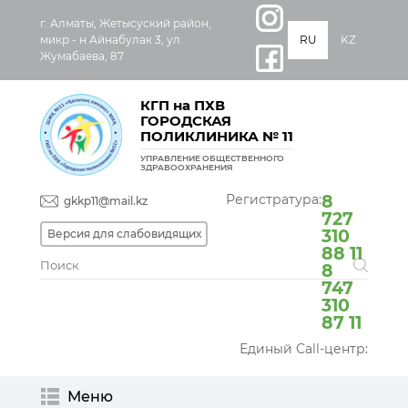
г. Алматы, Жетысуский район,
микр - н Айнабулак 3, ул.
RU
KZ
Жумабаева, 87
КГП на ПХВ
ГОРОДСКАЯ
ПОЛИКЛИНИКА № 11
УПРАВЛЕНИЕ ОБЩЕСТВЕННОГО
ЗДРАВООХРАНЕНИЯ
Регистратура:
8
gkkp11@mail.kz
727
310
Версия для слабовидящих
88 11
8
747
310
87 11
Единый Call-центр:
Меню