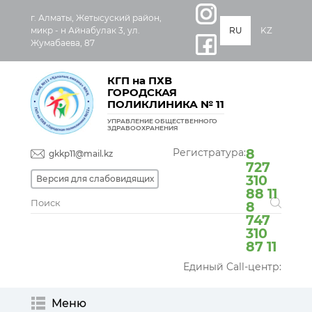
г. Алматы, Жетысуский район,
микр - н Айнабулак 3, ул.
RU
KZ
Жумабаева, 87
КГП на ПХВ
ГОРОДСКАЯ
ПОЛИКЛИНИКА № 11
УПРАВЛЕНИЕ ОБЩЕСТВЕННОГО
ЗДРАВООХРАНЕНИЯ
Регистратура:
8
gkkp11@mail.kz
727
310
Версия для слабовидящих
88 11
8
747
310
87 11
Единый Call-центр:
Меню