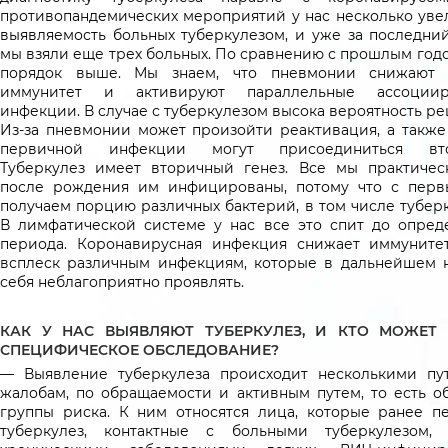
противопандемических мероприятий у нас несколько уве
выявляемость больных туберкулезом, и уже за последни
мы взяли еще трех больных. По сравнению с прошлым годо
порядок выше. Мы знаем, что пневмонии снижают 
иммунитет и активируют параллельные ассоциир
инфекции. В случае с туберкулезом высока вероятность р
Из-за пневмонии может произойти реактивация, а также
первичной инфекции могут присоединиться вто
Туберкулез имеет вторичный генез. Все мы практичес
после рождения им инфицированы, потому что с перв
получаем порцию различных бактерий, в том числе туберк
В лимфатической системе у нас все это спит до опред
периода. Коронавирусная инфекция снижает иммуните
всплеск различным инфекциям, которые в дальнейшем 
себя неблагоприятно проявлять.
КАК У НАС ВЫЯВЛЯЮТ ТУБЕРКУЛЕЗ, И КТО МОЖЕТ
СПЕЦИФИЧЕСКОЕ ОБСЛЕДОВАНИЕ?
— Выявление туберкулеза происходит несколькими пу
жалобам, по обращаемости и активным путем, то есть о
группы риска. К ним относятся лица, которые ранее п
туберкулез, контактные с больными туберкулезом,