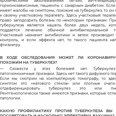
хроническими заболеваниями легких, ВИЧ-инфициро
гормонозависимые, пациенты с сахарным диабетом. Если
имеет жалобы на симптомы, похожие на туберкулез, то он
к своему участковому терапевту. Здесь участковый терап
право заподозрить болезнь по некоторым признакам. Пр
туберкулеза является кашель более двух недель, ко
поддается лечению обычной антибактериальной те
Участковый назначит антибиотики и затем производит 
контроль, и если эффекта нет, то такого пациента на
фтизиатру.
В ХОДЕ ОБСЛЕДОВАНИЯ МОЖЕТ ЛИ КОРОНАВИРУ
ПОХОЖИМ НА ТУБЕРКУЛЕЗ?
— Схожести у этих болезней нет. Туберкуле
патогномоничные признаки. Здесь нет такого дифузного п
Если мы смотрим на компьютерную томографу, то зде
симптом это «матового стекла» или плотные очаги
отдефиренцировать туберкулез это или пне
Рентгенологически также имеются признаки, которые отли
патологии.
КАКУЮ ПРОФИЛАКТИКУ ПРОТИВ ТУБЕРКУЛЕЗА ВЫ
ПОСОВЕТОВАТЬ И НАСКОЛЬКО ЭФФЕКТИВНА ВАКЦИНА?