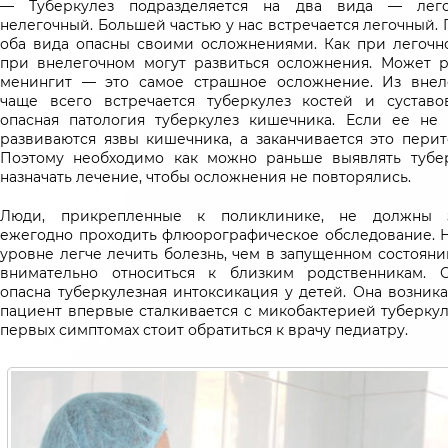
— Туберкулез подразделяется на два вида — лег
нелегочный. Большей частью у нас встречается легочный.
оба вида опасны своими осложнениями. Как при легочно
при внелегочном могут развиться осложнения. Может р
менингит — это самое страшное осложнение. Из внел
чаще всего встречается туберкулез костей и суставо
опасная патология туберкулез кишечника. Если ее не з
развиваются язвы кишечника, а заканчивается это перит
Поэтому необходимо как можно раньше выявлять тубе
назначать лечение, чтобы осложнения не повторялись.
Люди, прикрепленные к поликлинике, не должны з
ежегодно проходить флюорографическое обследование. 
уровне легче лечить болезнь, чем в запущенном состояни
внимательно относиться к близким родственникам. 
опасна туберкулезная интоксикация у детей. Она возника
пациент впервые сталкивается с микобактерией туберкул
первых симптомах стоит обратиться к врачу педиатру.