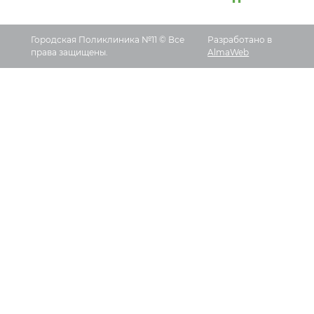
Городская Поликлиника №11 © Все
Разработано в
права защищены.
AlmaWeb