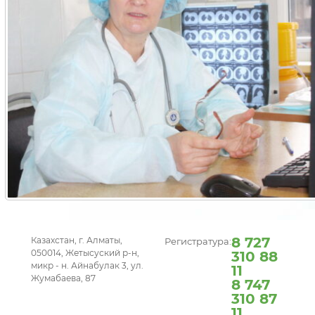
8 727
Казахстан, г. Алматы,
Регистратура:
050014, Жетысуский р-н,
310 88
микр - н. Айнабулак 3, ул.
11
Жумабаева, 87
8 747
310 87
11