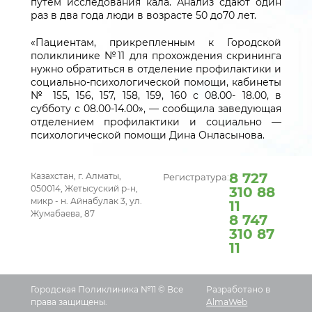
путем исследования кала. Анализ сдают один
раз в два года люди в возрасте 50 до70 лет.
«Пациентам, прикрепленным к Городской
поликлинике №11 для прохождения скрининга
нужно обратиться в отделение профилактики и
социально-психологической помощи, кабинеты
№ 155, 156, 157, 158, 159, 160 с 08.00- 18.00, в
субботу с 08.00-14.00», — сообщила заведующая
отделением профилактики и социально —
психологической помощи Дина Онласынова.
8 727
Казахстан, г. Алматы,
Регистратура:
050014, Жетысуский р-н,
310 88
микр - н. Айнабулак 3, ул.
11
Жумабаева, 87
8 747
310 87
11
Городская Поликлиника №11 © Все
Разработано в
права защищены.
AlmaWeb