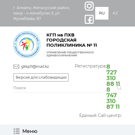
г. Алматы, Жетысуский район,
микр - н Айнабулак 3, ул.
RU
KZ
Жумабаева, 87
КГП на ПХВ
ГОРОДСКАЯ
ПОЛИКЛИНИКА № 11
УПРАВЛЕНИЕ ОБЩЕСТВЕННОГО
ЗДРАВООХРАНЕНИЯ
Регистратура:
8
gkkp11@mail.kz
727
310
Версия для слабовидящих
88 11
8
747
310
87 11
Единый Call-центр:
Меню