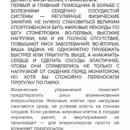
ДЕЛАЙТЕ ФИЗИЧЕСКИЕ УПРАЖНЕНИЯ.
ПЕРВЫЙ И ГЛАВНЫЙ ПОМОЩНИК В БОРЬБЕ С
БОЛЕЗНЯМИ СЕРДЕЧНО СОСУДИСТОЙ
СИСТЕМЫ — РЕГУЛЯРНЫЕ ФИЗИЧЕСКИЕ
ЗАНЯТИЯ. НЕ НУЖНО СТАНОВИТЬСЯ ВЕЛИКИМ
СПОРТСМЕНОМ И БИТЬ МИРОВЫЕ РЕКОРДЫ ПО
БЕГУ СТОМЕТРОВКИ. ВО-ПЕРВЫХ, ВЫСОКИЕ
НАГРУЗКИ, КАК И ИХ ПОЛНОЕ ОТСУТСТВИЕ,
ПОВЫШАЮТ РИСК ЗАБОЛЕВАНИЙ. ВО-ВТОРЫХ,
ВАША ЗАДАЧА НЕ ОДНОКРАТНО ПРОБЕЖАТЬ
БЫСТРЕЕ ИЛИ ПРЫГНУТЬ ВЫШЕ, А «НАКАЧАТЬ»
СЕРДЦЕ И СДЕЛАТЬ СОСУДЫ ЭЛАСТИЧНЕЕ,
ЧТОБЫ ОНИ СПРАВЛЯЛИСЬ НЕ ТОЛЬКО С
НАГРУЗКОЙ ОТ СИДЕНИЯ ПЕРЕД МОНИТОРОМ,
НО ХОТЯ БЫ СПОКОЙНО ПЕРЕНОСИЛИ
ПРОГУЛКУ ПО ПАРКУ.
Физические упражнения помогают
предотвратить риск возникновения
атеросклероза. Жировые клетки при нагрузках
сжигаются сразу, не успевая осесть на стенках
сосудов. Если уровень жировых клеток в сосудах
нормален, значит, и закупоривания не
произойдет — для атеросклероза просто не
возникает предпосылок.