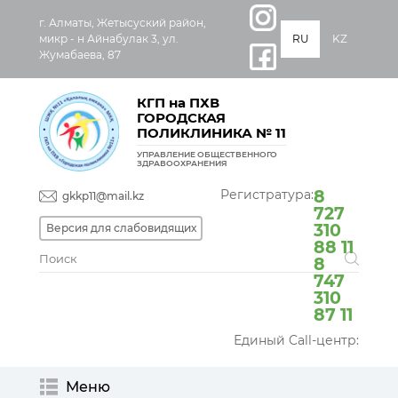
г. Алматы, Жетысуский район,
микр - н Айнабулак 3, ул.
RU
KZ
Жумабаева, 87
КГП на ПХВ
ГОРОДСКАЯ
ПОЛИКЛИНИКА № 11
УПРАВЛЕНИЕ ОБЩЕСТВЕННОГО
ЗДРАВООХРАНЕНИЯ
Регистратура:
8
gkkp11@mail.kz
727
310
Версия для слабовидящих
88 11
8
747
310
87 11
Единый Call-центр:
Меню