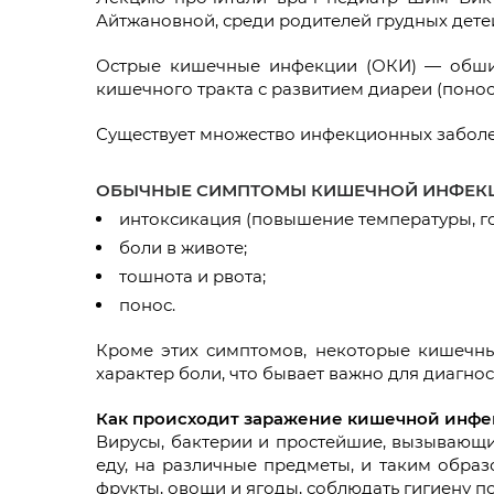
Айтжановной, среди родителей грудных дете
Острые кишечные инфекции (ОКИ) — обши
кишечного тракта с развитием диареи (поноса
Существует множество инфекционных забол
ОБЫЧНЫЕ СИМПТОМЫ КИШЕЧНОЙ ИНФЕК
интоксикация (повышение температуры, гол
боли в животе;
тошнота и рвота;
понос.
Кроме этих симптомов, некоторые кишечны
характер боли, что бывает важно для диагнос
Как происходит заражение кишечной инф
Вирусы, бактерии и простейшие, вызывающие
еду, на различные предметы, и таким обра
фрукты, овощи и ягоды, соблюдать гигиену по