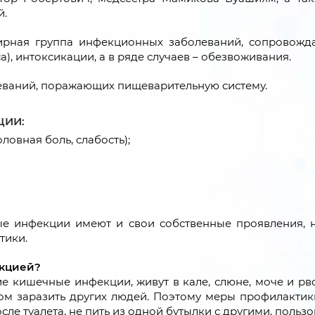
й.
рная группа инфекционных заболеваний, сопровожд
), интоксикации, а в ряде случаев – обезвоживания.
еваний, поражающих пищеварительную систему.
ЦИИ:
овная боль, слабость);
е инфекции имеют и свои собственные проявления, н
тики.
екцией?
 кишечные инфекции, живут в кале, слюне, моче и рвот
зом заразить других людей. Поэтому меры профилакти
сле туалета, не пить из одной бутылки с другими, пользо