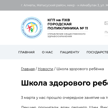
г. Алматы, Жетысуский район, микр - н Айнабулак 3, ул. 
КГП на ПХВ
ГОРОДСКАЯ
ПОЛИКЛИНИКА № 11
УПРАВЛЕНИЕ ОБЩЕСТВЕННОГО
ЗДРАВООХРАНЕНИЯ
ГЛАВНАЯ
О НАС
ПАЦИЕНТУ
ГОСУДАРСТ
Главная
/
Новости
/ Школа здорового ребёнка
Школа здорового реб
3 марта у нас прошло очередное занятие на 
Лекцию прочитали врач педиатр Шим Викт