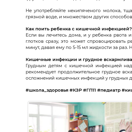
Не употребляйте некипяченого молока, тщ
грязной воде, и множеством других способо
Как поить ребенка с кишечной инфекцией?
Если вы лечитесь дома, и у ребенка рвота 
глотков сразу, это может спровоцировать р
минут, давая ему по 5-15 мл жидкости за раз.
Кишечные инфекции и грудное вскармлив
Грудным детям с кишечной инфекцией надо
рекомендует продолжительное грудное вска
осложнений кишечных инфекций у грудных де
#школа_здоровья #КЗР #ГП11 #педиатр #к