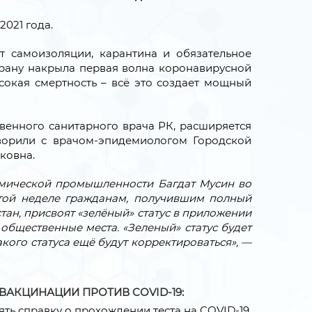
2021 года.
т самоизоляции, карантина и обязательное
страну накрыла первая волна коронавирусной
ысокая смертность – всё это создает мощный
венного санитарного врача РК, расширяется
ворили с врачом-эпидемиологом Городской
ковна.
смической промышленности Багдат Мусин во
ой неделе г
ражданам, получившим полный
тан, присвоят «зелёный» статус в приложении
 общественные места. «Зеленый» статус будет
акого статуса ещё будут корректироваться», —
АКЦИНАЦИИ ПРОТИВ COVID-19:
ть справку о прохождении теста на COVID-19