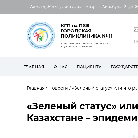
г. Алматы, Жетысуский район, микр - н Айнабулак 3, ул. 
КГП на ПХВ
ГОРОДСКАЯ
ПОЛИКЛИНИКА № 11
УПРАВЛЕНИЕ ОБЩЕСТВЕННОГО
ЗДРАВООХРАНЕНИЯ
ГЛАВНАЯ
О НАС
ПАЦИЕНТУ
ГОСУДАРСТ
Главная
/
Новости
/ «Зеленый статус» или что 
«Зеленый статус» ил
Казахстане – эпидем