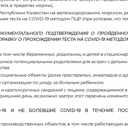
тела в пределах нормы),
еспублики Казахстан на железнодорожном, морском, ре
нии теста на COVID-19 методом ПЦР (при условии, что те
ДОКУМЕНТАЛЬНОГО ПОДТВЕРЖДЕНИЯ О ПРОЙДЕНН
ПРАВКУ О ПРОХОЖДЕНИИ ТЕСТА НА COVID-19 МЕТОДО
 том числе беременных, родильниц и детей в стационар 
домов потенциальными родителями для встреч с детьми
ства;
оциальные объекты (дома престарелых, инвалидов и дру
 организации по уходу за больным ребенком;
 и краткосрочных свиданий
с лицами, содержащимися в
одняшний день, возможно завтра этот перечень изменитс
-19 И НЕ БОЛЕВШИЕ COVID-19 В ТЕЧЕНИЕ ПО
роизводственных объектов, в том числе работающих ва