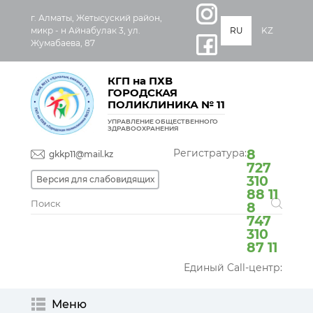
г. Алматы, Жетысуский район,
микр - н Айнабулак 3, ул.
RU
KZ
Жумабаева, 87
КГП на ПХВ
ГОРОДСКАЯ
ПОЛИКЛИНИКА № 11
УПРАВЛЕНИЕ ОБЩЕСТВЕННОГО
ЗДРАВООХРАНЕНИЯ
Регистратура:
8
gkkp11@mail.kz
727
310
Версия для слабовидящих
88 11
8
747
310
87 11
Единый Call-центр:
Меню