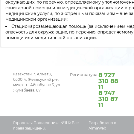
окружающих, по перечню, определяемому уполномоченн
санитарной помощи или медицинской организации в рам
медицинские услуги, по экстренным показаниям – вне 
медицинской организации;
Стационарозамещающая помощь (за исключением мед
опасность для окружающих, по перечню, определяемом
помощи или медицинской организации.
100 ВОПРОСОВ И ОТВЕТОВ
Инструкция по оплате взносов и отчислений для ра
ПО ВНЕДРЕНИЮ ОБЯЗАТЕЛЬ
характера
ОБЯЗАТЕЛЬНОЕ СОЦИАЛЬНОЕ МЕДИЦИНСКОЕ СТРАХОВ
По оплате производимых в рамках ОСМС для юридичес
Что необходимо знать каждому?
8 727
Казахстан, г. Алматы,
Регистратура:
С 1 июля 2017 года
50 ответов на самые важные вопросы населения
юридические лица как работодатели 
по в
050014, Жетысуский р-н,
310 88
дохода каждого работника) из средств ФОТ без удержани
микр - н. Айнабулак 3, ул.
11
Жумабаева, 87
8 747
50 ПОПУЛЯРНЫХ ВОПРОСОВ ОТ НАСЕЛЕНИЯ
310 87
В ПОСЛЕДУЮЩИЕ ГОДЫ ОТЧИСЛЕНИЯ БУДУТ ПРОВОД
11
с 1 января 2018 года – 1,5 % от объекта исчисления отч
с 1 января 2020 года – 2 % от объекта исчисления отчи
с 1 января 2022 года – 3 % от объекта исчисления отчи
Городская Поликлиника №11 © Все
Разработано в
Что 
Объектом исчисления отчислений являются расходы ра
права защищены.
AlmaWeb