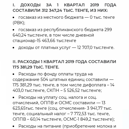
І. ДОХОДЫ ЗА 1 КВАРТАЛ 2019 ГОДА
СОСТАВИЛИ 312 347,24 ТЫС. ТЕНГЕ, ИЗ НИХ:
госзаказ из местного бюджета — 0 тыс. тенге
(РВК);
госзаказ из республиканского бюджета 299
640,24 тыс.тенге, в том числе дневной
стационар-15 463,66 тыс.тенге
доходы от платных услуг — 12 707,0 тыс.тенге.
ІІ. РАСХОДЫ 1 КВАРТАЛ 2019 ГОДА СОСТАВИЛИ
175 381,29
ТЫС. ТЕНГЕ.
Расходы по фонду оплаты труда на
содержание 504 штатных единиц составили —
175 381,29 тыс. тенге, в том числе дифоплата – 14
403,0 тыс.тенге, СКПН – 5 526,52 тыс.тенге;
Расходы на уплату соц. налога и соц.
отчислений, ОППВ и ОСМС составили — 13
623,65тыс. тенге (соц. отчисления- 3 941,77 тыс.
тенге, социальный налог – 7 772,53 тыс. тенге,
ОППВ – 60,14 тыс.тенге, ОСМС-1 849,2 тыс.тенге);
Расходы на питание (приобретение молока и