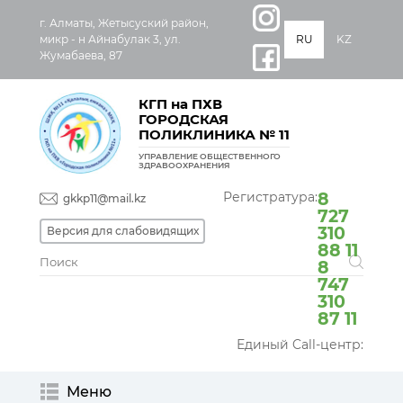
г. Алматы, Жетысуский район,
микр - н Айнабулак 3, ул.
RU
KZ
Жумабаева, 87
КГП на ПХВ
ГОРОДСКАЯ
ПОЛИКЛИНИКА № 11
УПРАВЛЕНИЕ ОБЩЕСТВЕННОГО
ЗДРАВООХРАНЕНИЯ
Регистратура:
8
gkkp11@mail.kz
727
310
Версия для слабовидящих
88 11
8
747
310
87 11
Единый Call-центр:
Меню