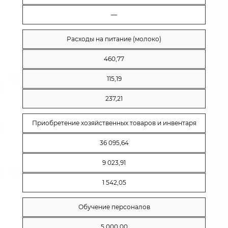
—
Расходы на питание (молоко)
460,77
115,19
237,21
Приобретение хозяйственных товаров и инвентаря
36 095,64
9 023,91
1 542,05
Обучение персоналов
5 000,00