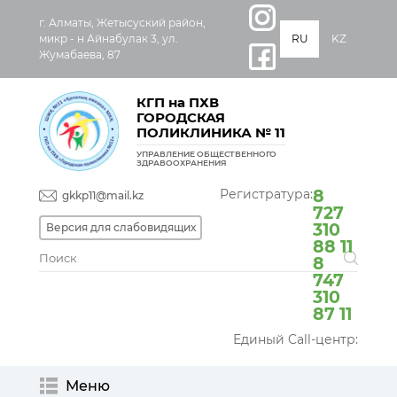
г. Алматы, Жетысуский район,
микр - н Айнабулак 3, ул.
RU
KZ
Жумабаева, 87
КГП на ПХВ
ГОРОДСКАЯ
ПОЛИКЛИНИКА № 11
УПРАВЛЕНИЕ ОБЩЕСТВЕННОГО
ЗДРАВООХРАНЕНИЯ
Регистратура:
8
gkkp11@mail.kz
727
310
Версия для слабовидящих
88 11
8
747
310
87 11
Единый Call-центр:
Меню