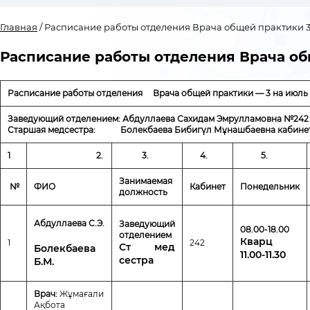
Главная
/ Расписание работы отделения Врача общей практики 
Расписание работы отделения Врача об
Расписание работы отделения
Врача общей практики — 3 на
июль 
Заведующий отделением:
Абдуллаева Сахидам Эмрулламовна №
242
Старшая медсестра:
Болекбаева Бибигүл Мұнашбаевна кабине
1
2.
3.
4.
5.
Занимаемая
№
ФИО
Кабинет
Понедельник
должность
Абдуллаева С.Э.
Заведующий
08.00-18.00
отделением
Кварц
1
242
Ст мед
Болекбаева
11.00-11.30
сестра
Б.М.
Врач:
Жұмағали
Ақбота