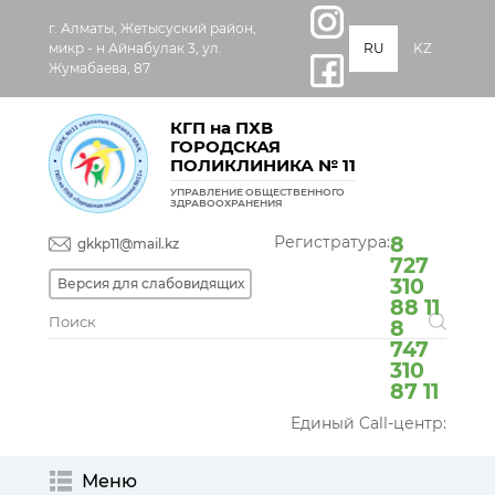
г. Алматы, Жетысуский район,
микр - н Айнабулак 3, ул.
RU
KZ
Жумабаева, 87
КГП на ПХВ
ГОРОДСКАЯ
ПОЛИКЛИНИКА № 11
УПРАВЛЕНИЕ ОБЩЕСТВЕННОГО
ЗДРАВООХРАНЕНИЯ
Регистратура:
8
gkkp11@mail.kz
727
310
Версия для слабовидящих
88 11
8
747
310
87 11
Единый Call-центр:
Меню