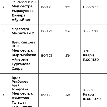
Сансызбайқызы
Мед сестра:
2
ВОП 21
223
14.00-17.45
Умрахунова
Динара
Абу Айжан
Мед сестра:
3
ВОП 22
237
8.00-13.00
Мырахман У
Врач:
Кавашева
Ш.Ш
Мед сестра:
8.30-11.30
Кыргызбаева
Кварц
4
ВОП 23
219
Айгерим
11.00-11.30
Турганова
Саера
Врач:
Рысбекова
Арай
Аскаровна
8.00-12.30
Мед сестра:
Кварц
5
ВОП 24
223
Ахметова
10.00-10.30
Гульшат