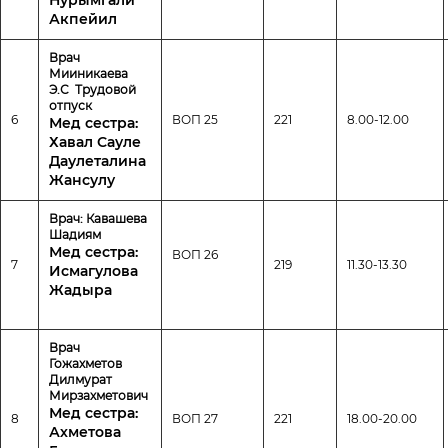
Нурымгали
Акпейил
Врач
Мииникаева
Э.С Трудовой
отпуск
6
ВОП 25
221
8.00-12.00
Мед сестра:
Хавал Сауле
Даулеталина
Жансулу
Врач: Кавашева
Шадиям
Мед сестра:
ВОП 26
7
219
11.30-13.30
Исмагулова
Жадыра
Врач
Гожахметов
Дилмурат
Мирзахметович
Мед сестра:
8
ВОП 27
221
18.00-20.00
Ахметова