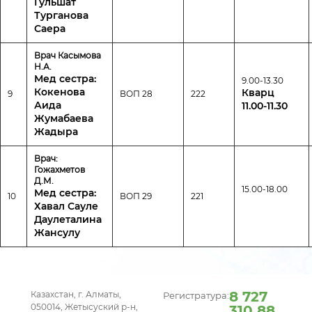
Гульшат
Турганова
Саера
Врач Касымова
Н.А.
Мед сестра:
9.00-13.30
Кокенова
Кварц
9
ВОП 28
222
Аида
11.00-11.30
Жумабаева
Жадыра
Врач:
Гожахметов
Д.М.
15.00-18.00
Мед сестра:
10
ВОП 29
221
Хавал Сауле
Даулеталина
Жансулу
8 727
Казахстан, г. Алматы,
Регистратура:
050014, Жетысуский р-н,
310 88