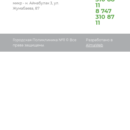
микр - н. Айнабулак 3, ул.
11
Жумабаева, 87
8 747
310 87
11
Городская Поликлиника №11 © Все
Разработано в
права защищены.
AlmaWeb