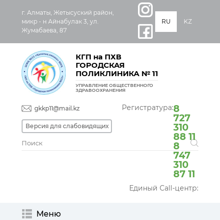
г. Алматы, Жетысуский район,
микр - н Айнабулак 3, ул.
RU
KZ
Жумабаева, 87
КГП на ПХВ
ГОРОДСКАЯ
ПОЛИКЛИНИКА № 11
УПРАВЛЕНИЕ ОБЩЕСТВЕННОГО
ЗДРАВООХРАНЕНИЯ
Регистратура:
8
gkkp11@mail.kz
727
310
Версия для слабовидящих
88 11
8
747
310
87 11
Единый Call-центр:
Меню