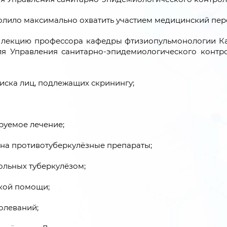
волило максимально охватить участием медицинский пер
 лекцию профессора кафедры фтизиопульмонологии К
ля Управления санитарно-эпидемиологического контр
иска лиц, подлежащих скринингу;
руемое лечение;
 на противотуберкулёзные препараты;
ольных туберкулёзом;
кой помощи;
олеваний;