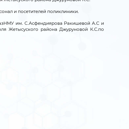
сонал и посетителей поликлиники.
азНМУ им. С.Асфендиярова Ракишевой А.С и
оля Жетысуского района Джуруновой К.С.по