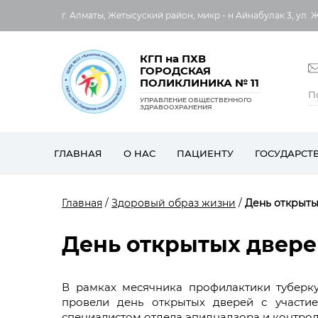
г. Алматы, Жетысуский район, микр - н Айнабулак 3, ул. 
КГП на ПХВ
ГОРОДСКАЯ
ПОЛИКЛИНИКА № 11
УПРАВЛЕНИЕ ОБЩЕСТВЕННОГО
ЗДРАВООХРАНЕНИЯ
ГЛАВНАЯ
О НАС
ПАЦИЕНТУ
ГОСУДАРСТ
Главная
/
Здоровый образ жизни
/
День открыты
День открытых двере
В рамках месячника профилактики туберку
провели день открытых дверей с участи
специалистом отдела эпиднадзора и контро