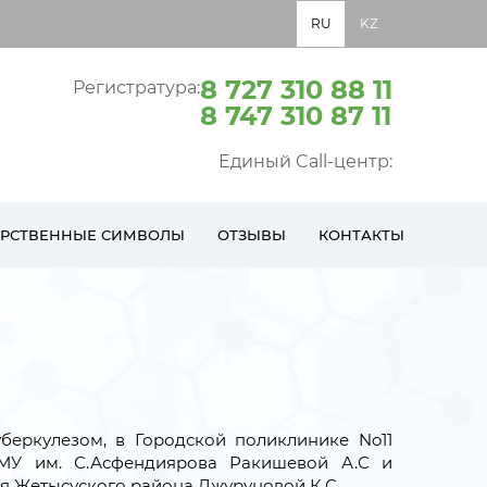
RU
KZ
8 727 310 88 11
Регистратура:
8 747 310 87 11
Единый Call-центр:
АРСТВЕННЫЕ СИМВОЛЫ
ОТЗЫВЫ
КОНТАКТЫ
беркулезом, в Городской поликлинике No11
НМУ им. С.Асфендиярова Ракишевой А.С и
я Жетысуского района Джуруновой К.С.