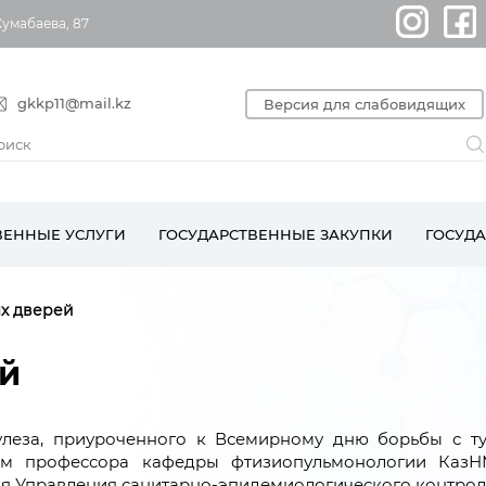
Жумабаева, 87
gkkp11@mail.kz
Версия для слабовидящих
ВЕННЫЕ УСЛУГИ
ГОСУДАРСТВЕННЫЕ ЗАКУПКИ
ГОСУД
х дверей
й
леза, приуроченного к Всемирному дню борьбы с ту
ем профессора кафедры фтизиопульмонологии Каз
ля Управления санитарно-эпидемиологического контрол