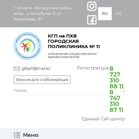
г. Алматы, Жетысуский район,
микр - н Айнабулак 3, ул.
RU
KZ
Жумабаева, 87
КГП на ПХВ
ГОРОДСКАЯ
ПОЛИКЛИНИКА № 11
УПРАВЛЕНИЕ ОБЩЕСТВЕННОГО
ЗДРАВООХРАНЕНИЯ
Регистратура:
8
gkkp11@mail.kz
727
310
Версия для слабовидящих
88 11
8
747
310
87 11
Единый Call-центр:
Меню