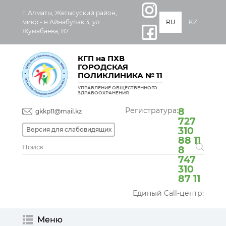
г. Алматы, Жетысуский район,
микр - н Айнабулак 3, ул.
RU
KZ
Жумабаева, 87
КГП на ПХВ
ГОРОДСКАЯ
ПОЛИКЛИНИКА № 11
УПРАВЛЕНИЕ ОБЩЕСТВЕННОГО
ЗДРАВООХРАНЕНИЯ
Регистратура:
8
gkkp11@mail.kz
727
310
Версия для слабовидящих
88 11
8
747
310
87 11
Единый Call-центр:
Меню